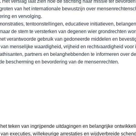
Het verslag laat zien hoe de stichting haar missie ter bevorde
rgroten van het internationale bewustzijn over mensenrechtens
tering en vervolging.
traties, tentoonstellingen, educatieve initiatieven, belang
ernaar de stem te versterken van degenen wier grondrechten wor
het verantwoorde gebruik van gedoneerde middelen en bevestigt
 van menselijke waardigheid, vrijheid en rechtvaardigheid voor 
athisanten, partners en belanghebbenden te informeren over d
aan de bescherming en bevordering van de mensenrechten.
het teken van ingrijpende uitdagingen en belangrijke ontwikkeli
n executies, willekeurige arrestaties en wijdverbreide schen