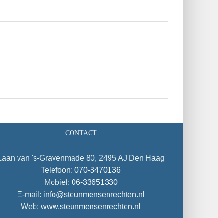
CONTACT
Laan van 's-Gravenmade 80, 2495 AJ Den Haag
Telefoon:
070-3470136
Mobiel:
06-33651330
E-mail:
info@steunmensenrechten.nl
Web:
www.steunmensenrechten.nl