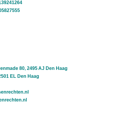
39241264
05827555
venmade 80, 2495 AJ Den Haag
2501 EL Den Haag
enrechten.nl
nrechten.nl