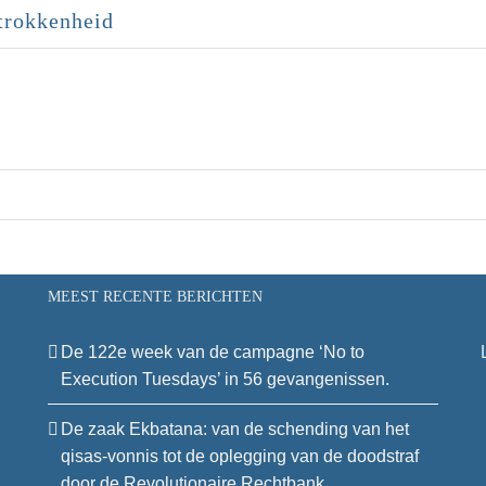
trokkenheid
MEEST RECENTE BERICHTEN
De 122e week van de campagne ‘No to
Execution Tuesdays’ in 56 gevangenissen.
De zaak Ekbatana: van de schending van het
qisas-vonnis tot de oplegging van de doodstraf
door de Revolutionaire Rechtbank