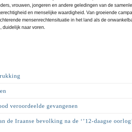
iders, vrouwen, jongeren en andere geledingen van de samenlev
, gerechtigheid en menselijke waardigheid. Van groeiende camp
lechterende mensenrechtensituatie in het land als de onwankel
 duidelijk naar voren.
rukking
pen
dood veroordeelde gevangenen
an de Iraanse bevolking na de ‘’12-daagse oorlo