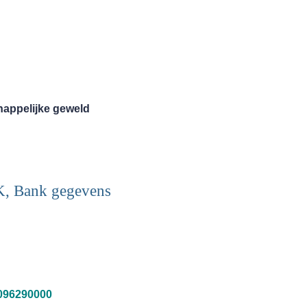
happelijke geweld
K, Bank gegevens
096290000