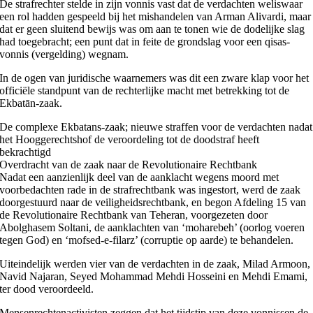
De strafrechter stelde in zijn vonnis vast dat de verdachten weliswaar
een rol hadden gespeeld bij het mishandelen van Arman Alivardi, maar
dat er geen sluitend bewijs was om aan te tonen wie de dodelijke slag
had toegebracht; een punt dat in feite de grondslag voor een qisas-
vonnis (vergelding) wegnam.
In de ogen van juridische waarnemers was dit een zware klap voor het
officiële standpunt van de rechterlijke macht met betrekking tot de
Ekbatān-zaak.
De complexe Ekbatans-zaak; nieuwe straffen voor de verdachten nadat
het Hooggerechtshof de veroordeling tot de doodstraf heeft
bekrachtigd
Overdracht van de zaak naar de Revolutionaire Rechtbank
Nadat een aanzienlijk deel van de aanklacht wegens moord met
voorbedachten rade in de strafrechtbank was ingestort, werd de zaak
doorgestuurd naar de veiligheidsrechtbank, en begon Afdeling 15 van
de Revolutionaire Rechtbank van Teheran, voorgezeten door
Abolghasem Soltani, de aanklachten van ‘moharebeh’ (oorlog voeren
tegen God) en ‘mofsed-e-filarz’ (corruptie op aarde) te behandelen.
Uiteindelijk werden vier van de verdachten in de zaak, Milad Armoon,
Navid Najaran, Seyed Mohammad Mehdi Hosseini en Mehdi Emami,
ter dood veroordeeld.
Mensenrechtenactivisten zeggen dat het tijdstip van deze vonnissen de