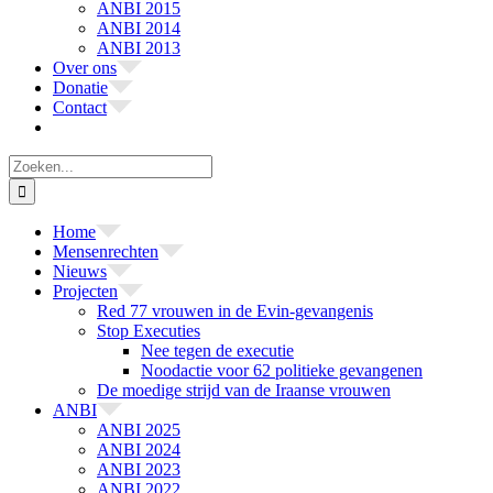
ANBI 2015
ANBI 2014
ANBI 2013
Over ons
Donatie
Contact
Zoeken
naar:
Home
Mensenrechten
Nieuws
Projecten
Red 77 vrouwen in de Evin-gevangenis
Stop Executies
Nee tegen de executie
Noodactie voor 62 politieke gevangenen
De moedige strijd van de Iraanse vrouwen
ANBI
ANBI 2025
ANBI 2024
ANBI 2023
ANBI 2022