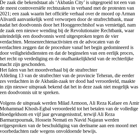
De zaak die bekendstaat als ‘Akbatán City’ is uitgegroeid tot een van
de meest controversiële rechtszaken in verband met de protesten van
2021; een zaak waarin het officiële verhaal over de moord op Arman
Alivardi aanvankelijk werd verworpen door de strafrechtbank, maar
nadat het doodvonnis door het Hooggerechtshof was vernietigd, nam
de zaak een nieuwe wending bij de Revolutionaire Rechtbank, waar
uiteindelijk een doodvonnis werd uitgesproken tegen de vier
verdachten. Mensenrechtenactivisten en de advocaten van de
verdachten zeggen dat de procedure vanaf het begin gedomineerd is
door veiligheidsdiensten en dat de beginselen van een eerlijk proces,
het recht op verdediging en de onafhankelijkheid van de rechterlijke
macht zijn geschonden.
Het falen van het moordverhaal bij de strafrechter
Afdeling 13 van de strafrechter van de provincie Teheran, die eerder
zes verdachten in de Akbatán-zaak ter dood had veroordeeld, maakte
in zijn nieuwe uitspraak bekend dat het in deze zaak niet mogelijk was
een doodvonnis uit te spreken.
Volgens de uitspraak werden Milad Armoon, Ali Reza Kafaee en Amir
Mohammad Khosh-Egbal veroordeeld tot het betalen van de volledige
bloedgeldsom en vijf jaar gevangenisstraf, terwijl Ali Reza
Barmarzpournak, Hossein Nemati en Navid Najaran werden
vrijgesproken van de beschuldiging van deelname aan een moord met
voorbedachten rade wegens onvoldoende bewijs.