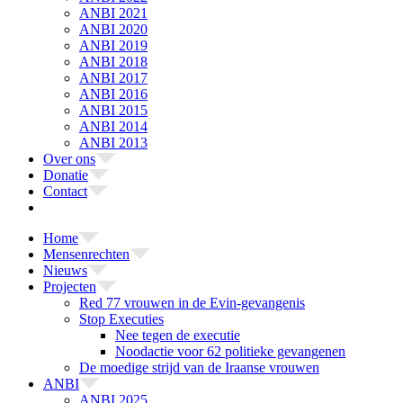
ANBI 2021
ANBI 2020
ANBI 2019
ANBI 2018
ANBI 2017
ANBI 2016
ANBI 2015
ANBI 2014
ANBI 2013
Over ons
Donatie
Contact
Home
Mensenrechten
Nieuws
Projecten
Red 77 vrouwen in de Evin-gevangenis
Stop Executies
Nee tegen de executie
Noodactie voor 62 politieke gevangenen
De moedige strijd van de Iraanse vrouwen
ANBI
ANBI 2025