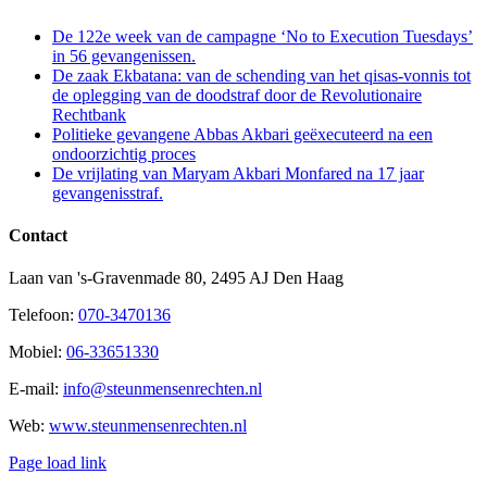
De 122e week van de campagne ‘No to Execution Tuesdays’
in 56 gevangenissen.
De zaak Ekbatana: van de schending van het qisas-vonnis tot
de oplegging van de doodstraf door de Revolutionaire
Rechtbank
Politieke gevangene Abbas Akbari geëxecuteerd na een
ondoorzichtig proces
De vrijlating van Maryam Akbari Monfared na 17 jaar
gevangenisstraf.
Contact
Laan van 's-Gravenmade 80, 2495 AJ Den Haag
Telefoon:
070-3470136
Mobiel:
06-33651330
E-mail:
info@steunmensenrechten.nl
Web:
www.steunmensenrechten.nl
Page load link
Ga