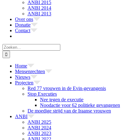
ANBI 2015
ANBI 2014
ANBI 2013
Over ons
Donatie
Contact
Zoeken
naar:
Home
Mensenrechten
Nieuws
Projecten
Red 77 vrouwen in de Evin-gevangenis
Stop Executies
Nee tegen de executie
Noodactie voor 62 politieke gevangenen
De moedige strijd van de Iraanse vrouwen
ANBI
ANBI 2025
ANBI 2024
ANBI 2023
ANBI 2022