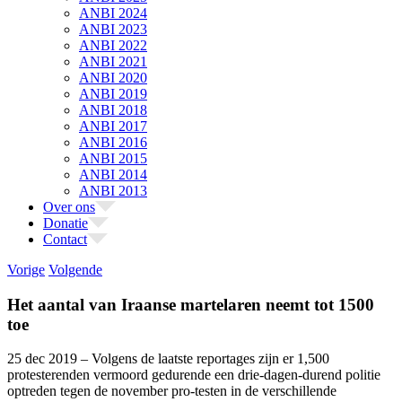
ANBI 2024
ANBI 2023
ANBI 2022
ANBI 2021
ANBI 2020
ANBI 2019
ANBI 2018
ANBI 2017
ANBI 2016
ANBI 2015
ANBI 2014
ANBI 2013
Over ons
Donatie
Contact
Vorige
Volgende
Het aantal van Iraanse martelaren neemt tot 1500
toe
25 dec 2019 – Volgens de laatste reportages zijn er 1,500
protesterenden vermoord gedurende een drie-dagen-durend politie
optreden tegen de november pro-testen in de verschillende