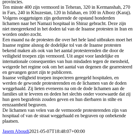
provincies.
Ten minste 400 zijn vermoord in Teheran, 320 in Kermanshah, 270
in Fars, 240 in Khuzestan, 120 in Isfahan, en 100 in Alborz (Karaj).
Volgens ooggetuigen zijn gedurende de opstand honderden
lichamen naar het Namazi hospitaal in Shiraz gebracht. Deze zijn
niet meegerekend in het doden tal van de Iraanse protesten in Iran en
worden onder-zocht.
Een maand na de protesten die over het hele land uitbraken moet het
Iraanse regime alsnog de dodelijke tol van de Iraanse protesten
bekend maken als ook van het aantal protesterenden die door de
veiligheid troepen zijn vermoord. Uit angst voor landelijke en
internationale consequenties van hun misdaden tegen de mensheid,
weigerde het regime ook om het aantal van degenen die gearresteerd
en gevangen gezet zijn te publiceren.
Iraanse veiligheid troepen inspecteren geregeld hospitalen, en
werden de gewonde protesterenden en de lichamen van de doden
weggehaald. Zij lieten eveneens na om de dode lichamen aan de
families uit te leveren en deden het slechts onder voorwaarde dat zij
hun geen begrafenis zouden geven en hun dierbaren in stilte en
eenzaamheid begraven.
De lichamen van velen van de vermoorde protesterenden zijn van
hospitaal of van de straat weggehaald en begraven op onbekende
plaatsen.
Jasem Aboudi
2021-05-07T18:48:07+00:00