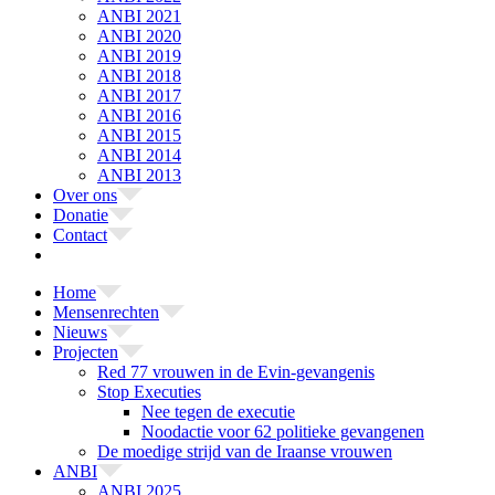
ANBI 2021
ANBI 2020
ANBI 2019
ANBI 2018
ANBI 2017
ANBI 2016
ANBI 2015
ANBI 2014
ANBI 2013
Over ons
Donatie
Contact
Home
Mensenrechten
Nieuws
Projecten
Red 77 vrouwen in de Evin-gevangenis
Stop Executies
Nee tegen de executie
Noodactie voor 62 politieke gevangenen
De moedige strijd van de Iraanse vrouwen
ANBI
ANBI 2025