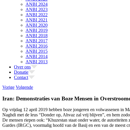
ANBI 2024
ANBI 2023
ANBI 2022
ANBI 2021
ANBI 2020
ANBI 2019
ANBI 2018
ANBI 2017
ANBI 2016
ANBI 2015
ANBI 2014
ANBI 2013
Over ons
Donatie
Contact
Vorige
Volgende
Iran: Demonstraties van Boze Mensen in Overstroo
Op vrijdag 12 april 2019 hebben boze jongeren en volwassenen in 
Naghdi met de leus “Donder op, Ahvaz zal vrij blijven”, en hem zod
De mensen riepen ook: “Khuzestan staat onder water, de autoriteiten
Gardes (IRGC), voormalig hoofd van de Basij en een van de meest