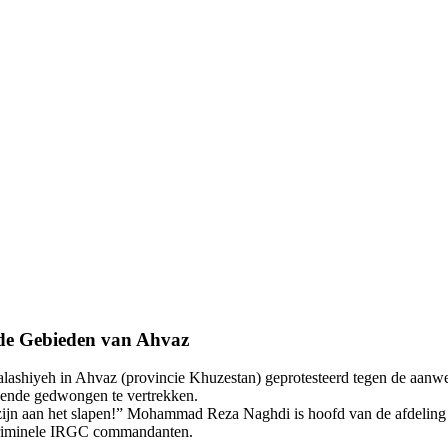
mde Gebieden van Ahvaz
Malashiyeh in Ahvaz (provincie Khuzestan) geprotesteerd tegen de 
oende gedwongen te vertrekken.
 zijn aan het slapen!” Mohammad Reza Naghdi is hoofd van de afdeling 
 criminele IRGC commandanten.