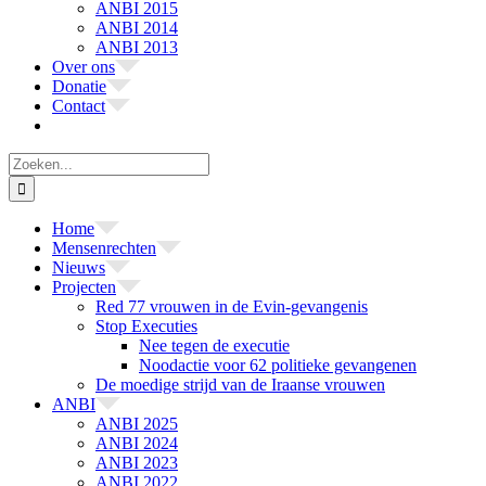
ANBI 2015
ANBI 2014
ANBI 2013
Over ons
Donatie
Contact
Zoeken
naar:
Home
Mensenrechten
Nieuws
Projecten
Red 77 vrouwen in de Evin-gevangenis
Stop Executies
Nee tegen de executie
Noodactie voor 62 politieke gevangenen
De moedige strijd van de Iraanse vrouwen
ANBI
ANBI 2025
ANBI 2024
ANBI 2023
ANBI 2022