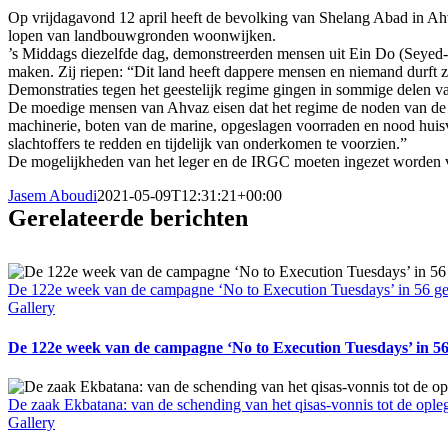
Op vrijdagavond 12 april heeft de bevolking van Shelang Abad in Ahva
lopen van landbouwgronden woonwijken.
’s Middags diezelfde dag, demonstreerden mensen uit Ein Do (Seyed-
maken. Zij riepen: “Dit land heeft dappere mensen en niemand durft z
Demonstraties tegen het geestelijk regime gingen in sommige delen v
De moedige mensen van Ahvaz eisen dat het regime de noden van de i
machinerie, boten van de marine, opgeslagen voorraden en nood hui
slachtoffers te redden en tijdelijk van onderkomen te voorzien.”
De mogelijkheden van het leger en de IRGC moeten ingezet worden vo
Jasem Aboudi
2021-05-09T12:31:21+00:00
Gerelateerde berichten
De 122e week van de campagne ‘No to Execution Tuesdays’ in 56 ge
Gallery
De 122e week van de campagne ‘No to Execution Tuesdays’ in 56
De zaak Ekbatana: van de schending van het qisas-vonnis tot de ople
Gallery