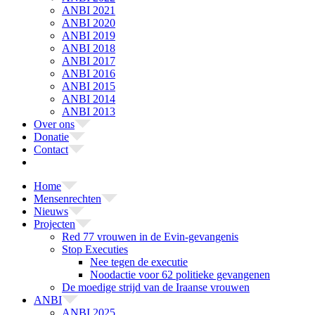
ANBI 2021
ANBI 2020
ANBI 2019
ANBI 2018
ANBI 2017
ANBI 2016
ANBI 2015
ANBI 2014
ANBI 2013
Over ons
Donatie
Contact
Home
Mensenrechten
Nieuws
Projecten
Red 77 vrouwen in de Evin-gevangenis
Stop Executies
Nee tegen de executie
Noodactie voor 62 politieke gevangenen
De moedige strijd van de Iraanse vrouwen
ANBI
ANBI 2025