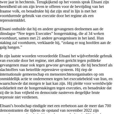
twee jaar in hechtenis. Terugkijkend op het vonnis sprak Ehsani zijn
bereidheid uit om zijn leven te offeren voor de bevrijding van het
Iraanse volk, en benadrukte hij dat zijn straf in lijn is met het
voortdurende gebruik van executie door het regime als een
repressiemiddel.
Ehsani onthulde dat hij en andere gevangenen deelnemen aan de
dinsdagse “Nee tegen Executies” hongerstaking, die al 34 weken
voortduurt, samen met 21 andere gevangenissen in het land. Hun
staking zal voortduren, verklaarde hij, “zolang er nog hoofden aan de
galg hangen.”
In zijn laatste woorden veroordeelde Ehsani het wijdverbreide gebruik
van executie door het regime, niet alleen gericht tegen politieke
gevangenen maar ook tegen gewone gevangenen, die hij beschreef als
slachtoffers van hetzelfde repressieve systeem. Hij riep de
internationale gemeenschap en mensenrechtenorganisaties op om
onmiddellijk actie te ondernemen tegen het executiebeleid van Iran, en
waarschuwde dat morgen te laat kan zijn. Hij pleitte voor wereldwijde
solidariteit met de hongerstakingen tegen executies, en benadrukte dat
zij die in Iran vrijheid en democratie nastreven dergelijke brute
repressie niet verdienen.
Ehsani’s boodschap eindigde met een eerbetoon aan de meer dan 700
demonstranten die tijdens de opstand van november 2022 zijn