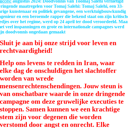
ucces:
augustus 2024: Doodvonnis van Toomaj Salehi vernietigd
ringende maatregelen voor Tomaj Salehi: Tomaj Salehi, een 33-
arige kunstenaar en politiek gevangene, een werktuigbouwkundig
ngenieur en een beroemde rapper die bekend staat om zijn kritisch
iedjes over het regime, werd op 24 april ter dood veroordeeld. Maa
et veel inspanningen en grote en internationale campagnes werd
ijn doodvonnis ongedaan gemaakt
Sluit je aan bij onze strijd voor leven en
rechtvaardigheid!
Help ons levens te redden in Iran, waar
elke dag de onschuldigen het slachtoffer
worden van wrede
mensenrechtenschendingen. Jouw steun is
van onschatbare waarde in onze dringende
campagne om deze gruwelijke executies te
stoppen. Samen kunnen we een krachtige
stem zijn voor degenen die worden
verstomd door angst en onrecht. Elke