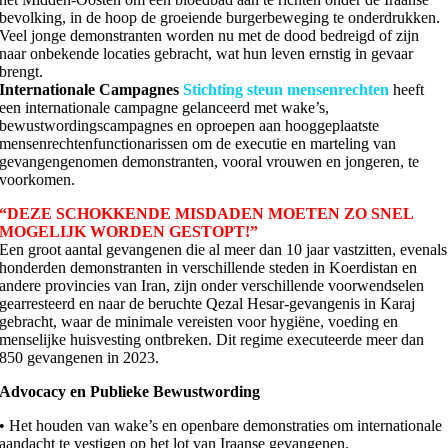
bevolking, in de hoop de groeiende burgerbeweging te onderdrukken.
Veel jonge demonstranten worden nu met de dood bedreigd of zijn
naar onbekende locaties gebracht, wat hun leven ernstig in gevaar
brengt.
Internationale Campagnes
Stichting steun mensenrechten
heeft
een internationale campagne gelanceerd met wake’s,
bewustwordingscampagnes en oproepen aan hooggeplaatste
mensenrechtenfunctionarissen om de executie en marteling van
gevangengenomen demonstranten, vooral vrouwen en jongeren, te
voorkomen.
“DEZE SCHOKKENDE MISDADEN MOETEN ZO SNEL
MOGELIJK WORDEN GESTOPT!”
Een groot aantal gevangenen die al meer dan 10 jaar vastzitten, evenals
honderden demonstranten in verschillende steden in Koerdistan en
andere provincies van Iran, zijn onder verschillende voorwendselen
gearresteerd en naar de beruchte Qezal Hesar-gevangenis in Karaj
gebracht, waar de minimale vereisten voor hygiëne, voeding en
menselijke huisvesting ontbreken. Dit regime executeerde meer dan
850 gevangenen in 2023.
Advocacy en Publieke Bewustwording
• Het houden van wake’s en openbare demonstraties om internationale
aandacht te vestigen op het lot van Iraanse gevangenen.