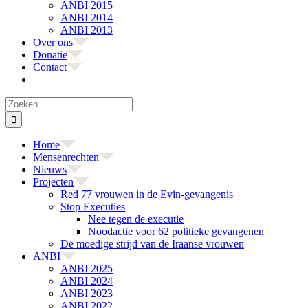
ANBI 2015
ANBI 2014
ANBI 2013
Over ons
Donatie
Contact
Zoeken
naar:
Home
Mensenrechten
Nieuws
Projecten
Red 77 vrouwen in de Evin-gevangenis
Stop Executies
Nee tegen de executie
Noodactie voor 62 politieke gevangenen
De moedige strijd van de Iraanse vrouwen
ANBI
ANBI 2025
ANBI 2024
ANBI 2023
ANBI 2022