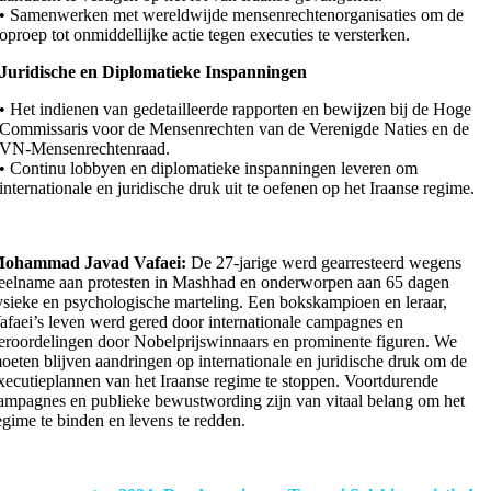
• Samenwerken met wereldwijde mensenrechtenorganisaties om de
oproep tot onmiddellijke actie tegen executies te versterken.
Juridische en Diplomatieke Inspanningen
• Het indienen van gedetailleerde rapporten en bewijzen bij de Hoge
Commissaris voor de Mensenrechten van de Verenigde Naties en de
VN-Mensenrechtenraad.
• Continu lobbyen en diplomatieke inspanningen leveren om
internationale en juridische druk uit te oefenen op het Iraanse regime.
ohammad Javad Vafaei:
De 27-jarige werd gearresteerd wegens
eelname aan protesten in Mashhad en onderworpen aan 65 dagen
ysieke en psychologische marteling. Een bokskampioen en leraar,
afaei’s leven werd gered door internationale campagnes en
eroordelingen door Nobelprijswinnaars en prominente figuren. We
oeten blijven aandringen op internationale en juridische druk om de
xecutieplannen van het Iraanse regime te stoppen. Voortdurende
ampagnes en publieke bewustwording zijn van vitaal belang om het
egime te binden en levens te redden.