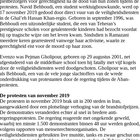
pleitbezorgers voor gerechtigheid na de dood van hun zonen tijdens de
protesten. Navid Behboudi, een student werktuigbouwkunde, werd op
17 november 2019 gedood door direct vuur van de veiligheidsdiensten
in de Ghal’eh Hassan Khan-regio. Geboren in september 1996, was
Behboudi een uitzonderlijke student, die een van Teheran’s
prestigieuze scholen voor getalenteerde kinderen had bezocht voordat
hij op tragische wijze om het leven kwam. Sindsdien is Ramazani
meerdere keren gearresteerd vanwege haar activisme, waarin ze
gerechtigheid eist voor de moord op haar zoon.
Evenzo was Pejman Gholipour, geboren op 29 augustus 2001, net
afgestudeerd van de middelbare school toen hij fatally met vijf kogels
door de veiligheidsdiensten werd doodgeschoten. Gholipour was, net
als Behboudi, een van de vele jonge slachtoffers van de wrede
onderdrukking van protestanten door de regering tijdens de Aban-
protesten.
De protesten van november 2019
De protesten in november 2019 brak uit in 200 steden in Iran,
aangewakkerd door een plotselinge verhoging van de brandstofprijzen.
De demonstraties veranderden echter al snel in bredere anti-
regeringsprotesten. De regering reageerde met ongekende geweld,
waarbij ten minste 1.500 demonstranten binnen 48 uur werden gedood
volgens rapporten van mensenrechtenorganisaties. De
veiligheidsdiensten gebruikten live munitie, tanks en zwaar geschut om