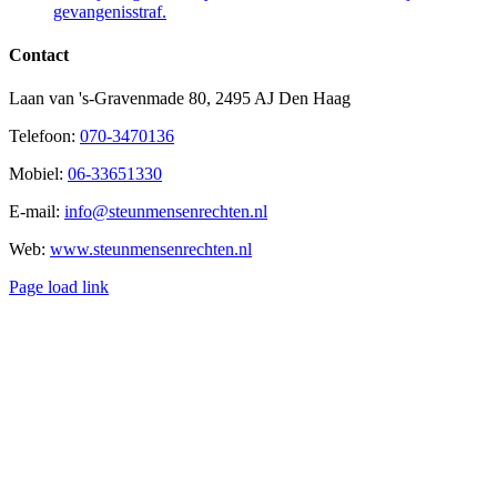
gevangenisstraf.
Contact
Laan van 's-Gravenmade 80, 2495 AJ Den Haag
Telefoon:
070-3470136
Mobiel:
06-33651330
E-mail:
info@steunmensenrechten.nl
Web:
www.steunmensenrechten.nl
Page load link
Ga
naar
de
bovenkant