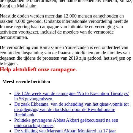
de opstanden te onderdrukken, met name in steden als Teheran, Shiraz,
Karaj en Mahshahr.
Naast de doden werden meer dan 12.000 mensen aangehouden en
raakten 4.000 gewond. Ondanks internationale veroordeling heeft de
Iraanse regering haar campagne van intimidatie en vervolging van
activisten voortgezet, inclusief de moeders van de vermoorde
demonstranten.
De veroordeling van Ramazani en Yousefzadeh is een onderdeel van
een bredere inspanning van de Iraanse autoriteiten om de families van
degenen die tijdens de protesten van 2019 zijn gedood, het zwijgen op
te leggen.
Help alstublieft onze campagne.
Meest recente berichten
De 122e week van de campagne ‘No to Execution Tuesdays’
in 56 gevangenissen.
De zaak Ekbatana: van de schending van het qisas-vonnis tot
de oplegging van de doodstraf door de Revolutionaire
Rechtbank
Politieke gevangene Abbas Akbari geëxecuteerd na een
ondoorzichtig proces
De vrijlating van Maryam Akbari Monfared na 17 jaar