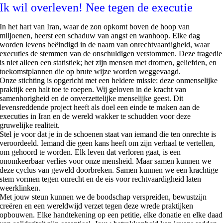
Ik wil overleven! Nee tegen de executie
In het hart van Iran, waar de zon opkomt boven de hoop van
miljoenen, heerst een schaduw van angst en wanhoop. Elke dag
worden levens beëindigd in de naam van onrechtvaardigheid, waar
executies de stemmen van de onschuldigen verstommen. Deze tragedie
is niet alleen een statistiek; het zijn mensen met dromen, geliefden, en
toekomstplannen die op brute wijze worden weggevaagd.
Onze stichting is opgericht met een heldere missie: deze onmenselijke
praktijk een halt toe te roepen. Wij geloven in de kracht van
samenhorigheid en de onverzettelijke menselijke geest. Dit
levensreddende project heeft als doel een einde te maken aan de
executies in Iran en de wereld wakker te schudden voor deze
gruwelijke realiteit.
Stel je voor dat je in de schoenen staat van iemand die ten onrechte is
veroordeeld. Iemand die geen kans heeft om zijn verhaal te vertellen,
om gehoord te worden. Elk leven dat verloren gaat, is een
onomkeerbaar verlies voor onze mensheid. Maar samen kunnen we
deze cyclus van geweld doorbreken. Samen kunnen we een krachtige
stem vormen tegen onrecht en de eis voor rechtvaardigheid laten
weerklinken.
Met jouw steun kunnen we de boodschap verspreiden, bewustzijn
creëren en een wereldwijd verzet tegen deze wrede praktijken
opbouwen. Elke handtekening op een petitie, elke donatie en elke daad