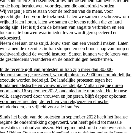
van solidariteit zijn essentieel. Jouw betrokkenheid kan levens redden
en de hoop hernieuwen voor degenen die onderdrukt worden.
Wij vragen je om te staan voor de rechten van de mens, voor
gerechtigheid en voor de toekomst. Laten we samen de schreeuw om
vrijheid laten horen, laten we samen de levens redden die zo hard
nodig zijn. Het is tijd om de ketenen van angst te verbreken en een
toekomst te bouwen waarin ieder leven wordt gerespecteerd en
gekoesterd.
Neem deel aan onze strijd. Jouw stem kan een verschil maken. Laten
we samen de executies in Iran stoppen en een boodschap van hoop en
rechtvaardigheid de wereld insturen. Samen kunnen we de koers van
de geschiedenis veranderen en de onschuldigen beschermen.
In de recente golf van protesten in Iran zijn meer dan 30.000
demonstranten gearresteerd, waarbij minstens 2.000 met onmiddellijke
executie worden bedreigd. De landelijke protesten tegen het
fundamentalistische en vrouwonvriendelijke Mullah-regime duren
voort sinds 16 september 2022, ondanks brute repressie. Het Iraanse
volk, aangevoerd door vrouwen en jongeren, blijft dapper opkomen
voor mensenrechten, de rechten van religieuze en etnische
minderheden, en vrijheid voor alle Iraniërs.
Sinds het begin van de protesten in september 2022 heeft het Iraanse
regime de onderdrukking opgevoerd, wat heeft geleid tot massale
arrestaties en doodvonnissen. Het regime misbruikt de nieuwe crisis in
het Midden-Oosten om een bloedbad aan te richten onder de Iraanse