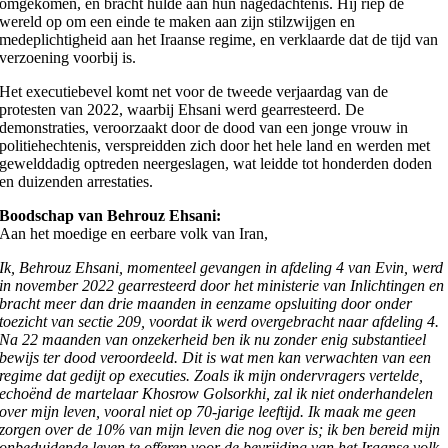
omgekomen, en bracht hulde aan hun nagedachtenis. Hij riep de
wereld op om een einde te maken aan zijn stilzwijgen en
medeplichtigheid aan het Iraanse regime, en verklaarde dat de tijd van
verzoening voorbij is.
Het executiebevel komt net voor de tweede verjaardag van de
protesten van 2022, waarbij Ehsani werd gearresteerd. De
demonstraties, veroorzaakt door de dood van een jonge vrouw in
politiehechtenis, verspreidden zich door het hele land en werden met
gewelddadig optreden neergeslagen, wat leidde tot honderden doden
en duizenden arrestaties.
Boodschap van Behrouz Ehsani:
Aan het moedige en eerbare volk van Iran,
Ik, Behrouz Ehsani, momenteel gevangen in afdeling 4 van Evin, werd
in november 2022 gearresteerd door het ministerie van Inlichtingen en
bracht meer dan drie maanden in eenzame opsluiting door onder
toezicht van sectie 209, voordat ik werd overgebracht naar afdeling 4.
Na 22 maanden van onzekerheid ben ik nu zonder enig substantieel
bewijs ter dood veroordeeld. Dit is wat men kan verwachten van een
regime dat gedijt op executies. Zoals ik mijn ondervragers vertelde,
echoënd de martelaar Khosrow Golsorkhi, zal ik niet onderhandelen
over mijn leven, vooral niet op 70-jarige leeftijd. Ik maak me geen
zorgen over de 10% van mijn leven die nog over is; ik ben bereid mijn
onbeduidende leven te offeren voor de bevrijding van het Iraanse volk.