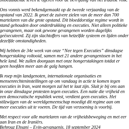
Ons vonnis werd bekendgemaakt op de tweede verjaardag van de
opstand van 2022. Ik groet de zuivere zielen van de meer dan 700
martelaren van die grote opstand. Dit bloeddorstige regime wordt in
stand gehouden door onderdrukking en executies. Niet alleen politieke
gevangenen, maar ook gewone gevangenen worden dagelijks
geëxecuteerd. Zij zijn slachtoffers van hetzelfde systeem en lijden onder
dezelfde omstandigheden.
Wij hebben de 34e week van onze “Nee tegen Executies” dinsdagse
hongerstaking voltooid, samen met 21 andere gevangenissen in het
hele land. We zullen doorgaan met onze hongerstakingen totdat er
geen hoofden meer aan de galg hangen.
Ik roep mijn landgenoten, internationale organisaties en
mensenrechteninstellingen op om vandaag in actie te komen tegen
executies in Iran, want morgen zal het te laat zijn. Sluit je bij ons aan
in onze dinsdagse protesten tegen executies. Een natie die vrijheid en
een democratische republiek wenst, verdient geen executies. Het
stilzwijgen van de wereldgemeenschap moedigt dit regime aan om
meer executies uit te voeren. De tijd van verzoening is voorbij.
Met respect voor alle martelaren van de vrijheidsbeweging en met eer
aan Iran en de Iraniërs.
Behrouz Ehsani – Evin-gevangenis, 18 september 2024