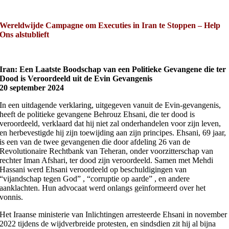
Wereldwijde Campagne om Executies in Iran te Stoppen – Help
Ons alstublieft
Iran: Een Laatste Boodschap van een Politieke Gevangene die ter
Dood is Veroordeeld uit de Evin Gevangenis
20 september 2024
In een uitdagende verklaring, uitgegeven vanuit de Evin-gevangenis,
heeft de politieke gevangene Behrouz Ehsani, die ter dood is
veroordeeld, verklaard dat hij niet zal onderhandelen voor zijn leven,
en herbevestigde hij zijn toewijding aan zijn principes. Ehsani, 69 jaar,
is een van de twee gevangenen die door afdeling 26 van de
Revolutionaire Rechtbank van Teheran, onder voorzitterschap van
rechter Iman Afshari, ter dood zijn veroordeeld. Samen met Mehdi
Hassani werd Ehsani veroordeeld op beschuldigingen van
“vijandschap tegen God” , “corruptie op aarde” , en andere
aanklachten. Hun advocaat werd onlangs geïnformeerd over het
vonnis.
Het Iraanse ministerie van Inlichtingen arresteerde Ehsani in november
2022 tijdens de wijdverbreide protesten, en sindsdien zit hij al bijna