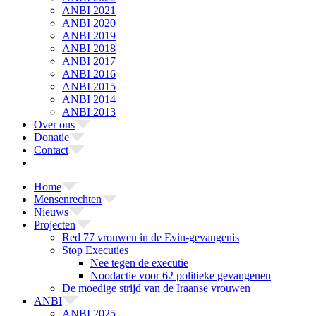
ANBI 2021
ANBI 2020
ANBI 2019
ANBI 2018
ANBI 2017
ANBI 2016
ANBI 2015
ANBI 2014
ANBI 2013
Over ons
Donatie
Contact
Home
Mensenrechten
Nieuws
Projecten
Red 77 vrouwen in de Evin-gevangenis
Stop Executies
Nee tegen de executie
Noodactie voor 62 politieke gevangenen
De moedige strijd van de Iraanse vrouwen
ANBI
ANBI 2025