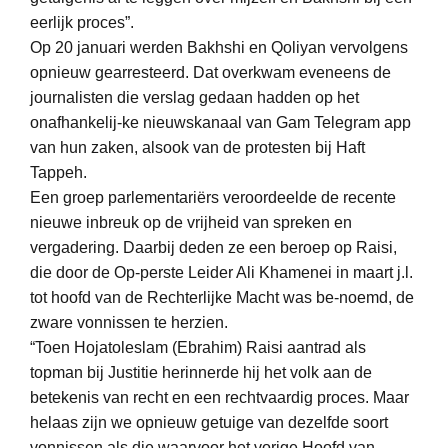
eerlijk proces”.
Op 20 januari werden Bakhshi en Qoliyan vervolgens
opnieuw gearresteerd. Dat overkwam eveneens de
journalisten die verslag gedaan hadden op het
onafhankelij-ke nieuwskanaal van Gam Telegram app
van hun zaken, alsook van de protesten bij Haft
Tappeh.
Een groep parlementariërs veroordeelde de recente
nieuwe inbreuk op de vrijheid van spreken en
vergadering. Daarbij deden ze een beroep op Raisi,
die door de Op-perste Leider Ali Khamenei in maart j.l.
tot hoofd van de Rechterlijke Macht was be-noemd, de
zware vonnissen te herzien.
“Toen Hojatoleslam (Ebrahim) Raisi aantrad als
topman bij Justitie herinnerde hij het volk aan de
betekenis van recht en een rechtvaardig proces. Maar
helaas zijn we opnieuw getuige van dezelfde soort
vonnissen als die waarvoor het vorige Hoofd van