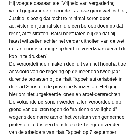
Hij voegde daaraan toe:”Vrijheid van vergadering
wordt gegarandeerd door de Iraan-se grondwet, echter,
Justitie is bezig dat recht te minimaliseren door
activisten en journalisten die een beroep doen op dat
recht, af te straffen. Raisi heeft laten blijken dat hij
haast wil zetten achter het verder uithollen van de wet
in Iran door elke moge-lijkheid tot vreedzaam verzet de
kop in te drukken”.
De veroordelingen maken deel uit van het hooghartige
antwoord van de regering op de meer dan twee jaar
durende protesten bij de Haft Tappeh suikerfabriek in
de stad Shush in de provincie Khuzestan. Het ging
hier om niet uitgekeerde lonen en arbei-dersrechten.
De volgende personen werden allen veroordeeld op
grond van delicten tegen de “na-tionale veiligheid”
wegens deelname aan of het verslaan van genoemde
protesten, aldus een bericht op de Telegram-zender
van de arbeiders van Haft Tappeh op 7 september