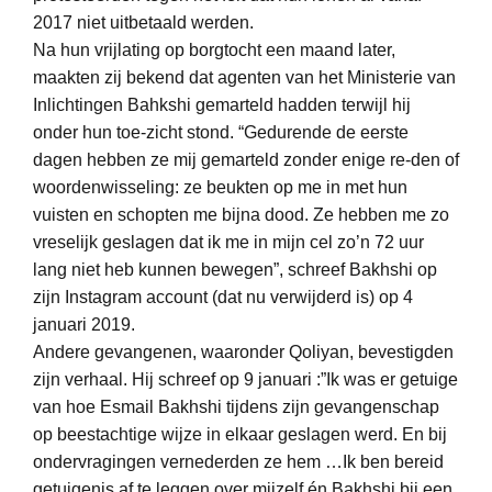
2017 niet uitbetaald werden.
Na hun vrijlating op borgtocht een maand later,
maakten zij bekend dat agenten van het Ministerie van
Inlichtingen Bahkshi gemarteld hadden terwijl hij
onder hun toe-zicht stond. “Gedurende de eerste
dagen hebben ze mij gemarteld zonder enige re-den of
woordenwisseling: ze beukten op me in met hun
vuisten en schopten me bijna dood. Ze hebben me zo
vreselijk geslagen dat ik me in mijn cel zo’n 72 uur
lang niet heb kunnen bewegen”, schreef Bakhshi op
zijn Instagram account (dat nu verwijderd is) op 4
januari 2019.
Andere gevangenen, waaronder Qoliyan, bevestigden
zijn verhaal. Hij schreef op 9 januari :”Ik was er getuige
van hoe Esmail Bakhshi tijdens zijn gevangenschap
op beestachtige wijze in elkaar geslagen werd. En bij
ondervragingen vernederden ze hem …Ik ben bereid
getuigenis af te leggen over mijzelf én Bakhshi bij een