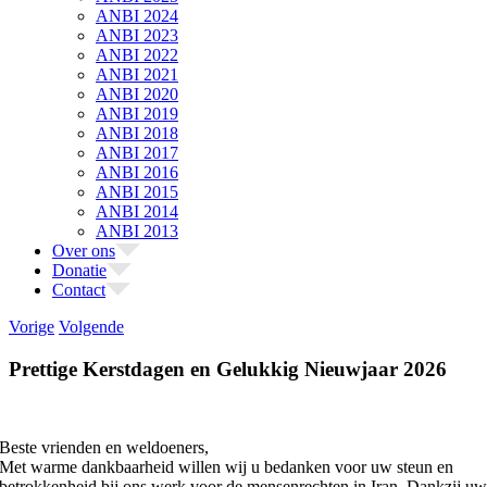
ANBI 2024
ANBI 2023
ANBI 2022
ANBI 2021
ANBI 2020
ANBI 2019
ANBI 2018
ANBI 2017
ANBI 2016
ANBI 2015
ANBI 2014
ANBI 2013
Over ons
Donatie
Contact
Vorige
Volgende
Prettige Kerstdagen en Gelukkig Nieuwjaar 2026
Beste vrienden en weldoeners,
Met warme dankbaarheid willen wij u bedanken voor uw steun en
betrokkenheid bij ons werk voor de mensenrechten in Iran. Dankzij u