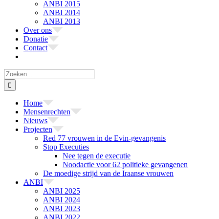
ANBI 2015
ANBI 2014
ANBI 2013
Over ons
Donatie
Contact
Zoeken
naar:
Home
Mensenrechten
Nieuws
Projecten
Red 77 vrouwen in de Evin-gevangenis
Stop Executies
Nee tegen de executie
Noodactie voor 62 politieke gevangenen
De moedige strijd van de Iraanse vrouwen
ANBI
ANBI 2025
ANBI 2024
ANBI 2023
ANBI 2022