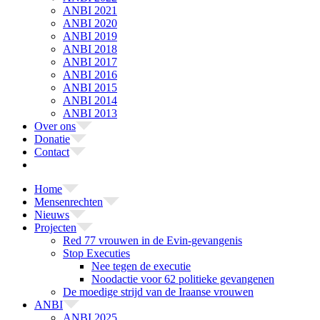
ANBI 2021
ANBI 2020
ANBI 2019
ANBI 2018
ANBI 2017
ANBI 2016
ANBI 2015
ANBI 2014
ANBI 2013
Over ons
Donatie
Contact
Home
Mensenrechten
Nieuws
Projecten
Red 77 vrouwen in de Evin-gevangenis
Stop Executies
Nee tegen de executie
Noodactie voor 62 politieke gevangenen
De moedige strijd van de Iraanse vrouwen
ANBI
ANBI 2025