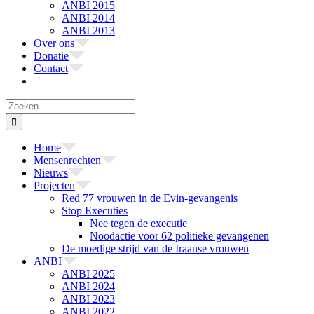
ANBI 2015
ANBI 2014
ANBI 2013
Over ons
Donatie
Contact
Zoeken
naar:
Home
Mensenrechten
Nieuws
Projecten
Red 77 vrouwen in de Evin-gevangenis
Stop Executies
Nee tegen de executie
Noodactie voor 62 politieke gevangenen
De moedige strijd van de Iraanse vrouwen
ANBI
ANBI 2025
ANBI 2024
ANBI 2023
ANBI 2022