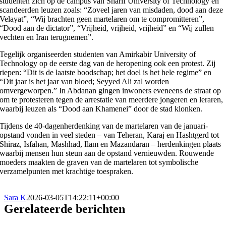
studenten zich op de campus van Sharif University of Technology en
scandeerden leuzen zoals: “Zoveel jaren van misdaden, dood aan deze
Velayat”, “Wij brachten geen martelaren om te compromitteren”,
“Dood aan de dictator”, “Vrijheid, vrijheid, vrijheid” en “Wij zullen
vechten en Iran terugnemen”.
Tegelijk organiseerden studenten van Amirkabir University of
Technology op de eerste dag van de heropening ook een protest. Zij
riepen: “Dit is de laatste boodschap; het doel is het hele regime” en
“Dit jaar is het jaar van bloed; Seyyed Ali zal worden
omvergeworpen.” In Abdanan gingen inwoners eveneens de straat op
om te protesteren tegen de arrestatie van meerdere jongeren en leraren,
waarbij leuzen als “Dood aan Khamenei” door de stad klonken.
Tijdens de 40-dagenherdenking van de martelaren van de januari-
opstand vonden in veel steden – van Teheran, Karaj en Hashtgerd tot
Shiraz, Isfahan, Mashhad, Ilam en Mazandaran – herdenkingen plaats
waarbij mensen hun steun aan de opstand vernieuwden. Rouwende
moeders maakten de graven van de martelaren tot symbolische
verzamelpunten met krachtige toespraken.
Sara K
2026-03-05T14:22:11+00:00
Gerelateerde berichten