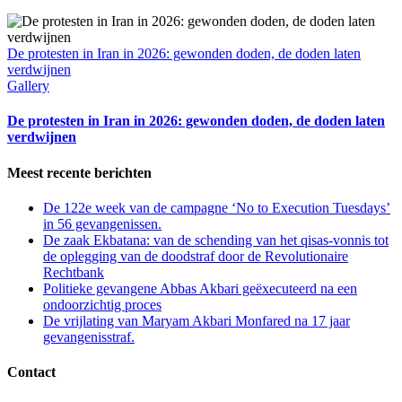
De protesten in Iran in 2026: gewonden doden, de doden laten
verdwijnen
Gallery
De protesten in Iran in 2026: gewonden doden, de doden laten
verdwijnen
Meest recente berichten
De 122e week van de campagne ‘No to Execution Tuesdays’
in 56 gevangenissen.
De zaak Ekbatana: van de schending van het qisas-vonnis tot
de oplegging van de doodstraf door de Revolutionaire
Rechtbank
Politieke gevangene Abbas Akbari geëxecuteerd na een
ondoorzichtig proces
De vrijlating van Maryam Akbari Monfared na 17 jaar
gevangenisstraf.
Contact