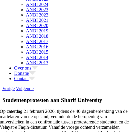
ANBI 2024
ANBI 2023
ANBI 2022
ANBI 2021
ANBI 2020
ANBI 2019
ANBI 2018
ANBI 2017
ANBI 2016
ANBI 2015
ANBI 2014
ANBI 2013
Over ons
Donatie
Contact
Vorige
Volgende
Studentenprotesten aan Sharif University
Op zaterdag 21 februari 2026, tijdens de 40-dagenherdenking van de
martelaren van de opstand, veranderde de heropening van
universiteiten in een confrontatie tussen protesterende studenten en de
Velayat-e Faqih-dictatuur. Vanaf de vroege ochtend verzamelden