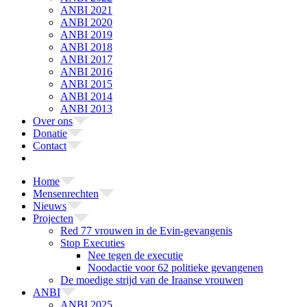
ANBI 2021
ANBI 2020
ANBI 2019
ANBI 2018
ANBI 2017
ANBI 2016
ANBI 2015
ANBI 2014
ANBI 2013
Over ons
Donatie
Contact
Home
Mensenrechten
Nieuws
Projecten
Red 77 vrouwen in de Evin-gevangenis
Stop Executies
Nee tegen de executie
Noodactie voor 62 politieke gevangenen
De moedige strijd van de Iraanse vrouwen
ANBI
ANBI 2025