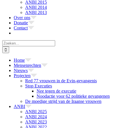
ANBI 2015
ANBI 2014
ANBI 2013
Over ons
Donatie
Contact
Zoeken
naar:
Home
Mensenrechten
Nieuws
Projecten
Red 77 vrouwen in de Evin-gevangenis
Stop Executies
Nee tegen de executie
Noodactie voor 62 politieke gevangenen
De moedige strijd van de Iraanse vrouwen
ANBI
ANBI 2025
ANBI 2024
ANBI 2023
ANBI 2022