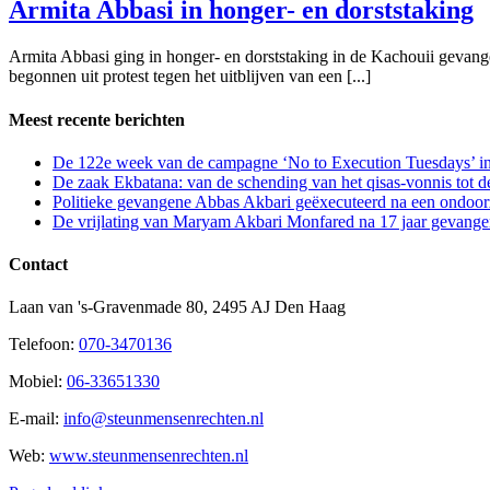
Armita Abbasi in honger- en dorststaking
Armita Abbasi ging in honger- en dorststaking in de Kachouii gevang
begonnen uit protest tegen het uitblijven van een [...]
Meest recente berichten
De 122e week van de campagne ‘No to Execution Tuesdays’ in
De zaak Ekbatana: van de schending van het qisas-vonnis tot 
Politieke gevangene Abbas Akbari geëxecuteerd na een ondoorz
De vrijlating van Maryam Akbari Monfared na 17 jaar gevangen
Contact
Laan van 's-Gravenmade 80, 2495 AJ Den Haag
Telefoon:
070-3470136
Mobiel:
06-33651330
E-mail:
info@steunmensenrechten.nl
Web:
www.steunmensenrechten.nl