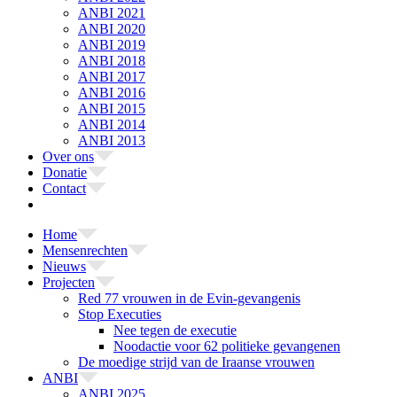
ANBI 2021
ANBI 2020
ANBI 2019
ANBI 2018
ANBI 2017
ANBI 2016
ANBI 2015
ANBI 2014
ANBI 2013
Over ons
Donatie
Contact
Home
Mensenrechten
Nieuws
Projecten
Red 77 vrouwen in de Evin-gevangenis
Stop Executies
Nee tegen de executie
Noodactie voor 62 politieke gevangenen
De moedige strijd van de Iraanse vrouwen
ANBI
ANBI 2025