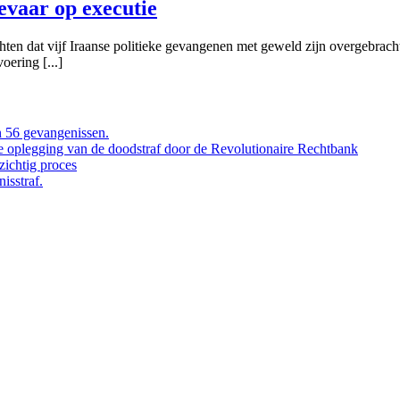
evaar op executie
ichten dat vijf Iraanse politieke gevangenen met geweld zijn overgebra
oering [...]
 56 gevangenissen.
de oplegging van de doodstraf door de Revolutionaire Rechtbank
ichtig proces
isstraf.