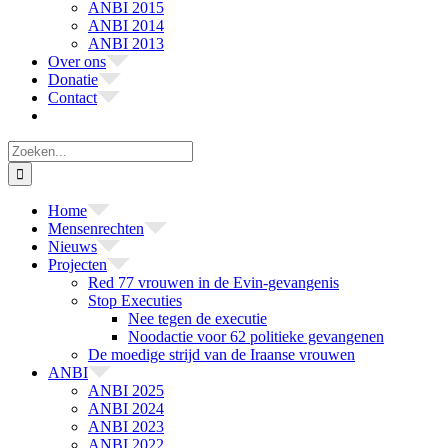
ANBI 2015
ANBI 2014
ANBI 2013
Over ons
Donatie
Contact
Zoeken
naar:
Home
Mensenrechten
Nieuws
Projecten
Red 77 vrouwen in de Evin-gevangenis
Stop Executies
Nee tegen de executie
Noodactie voor 62 politieke gevangenen
De moedige strijd van de Iraanse vrouwen
ANBI
ANBI 2025
ANBI 2024
ANBI 2023
ANBI 2022