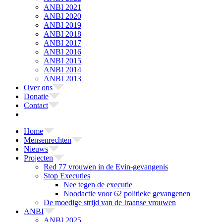
ANBI 2021
ANBI 2020
ANBI 2019
ANBI 2018
ANBI 2017
ANBI 2016
ANBI 2015
ANBI 2014
ANBI 2013
Over ons
Donatie
Contact
Home
Mensenrechten
Nieuws
Projecten
Red 77 vrouwen in de Evin-gevangenis
Stop Executies
Nee tegen de executie
Noodactie voor 62 politieke gevangenen
De moedige strijd van de Iraanse vrouwen
ANBI
ANBI 2025