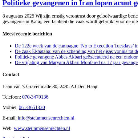
Politieke gevangenen in Iran lopen acuut g
8 augustus 2025 Wij zijn ernstig verontrust door geloofwaardige ber
gevangenis in Karaj, een faciliteit die vaak wordt gebruikt voor de uitv
Meest recente berichten
De 122e week van de campagne ‘No to Execution Tuesdays’ in
De zaak Ekbatana: van de schending van het qisas-vonnis tot 
Politieke gevangene Abbas Akbari geëxecuteerd na een ondoorz
De vrijlating van Maryam Akbari Monfared na 17 jaar gevangen
Contact
Laan van 's-Gravenmade 80, 2495 AJ Den Haag
Telefoon:
070-3470136
Mobiel:
06-33651330
E-mail:
info@steunmensenrechten.nl
Web:
www.steunmensenrechten.nl