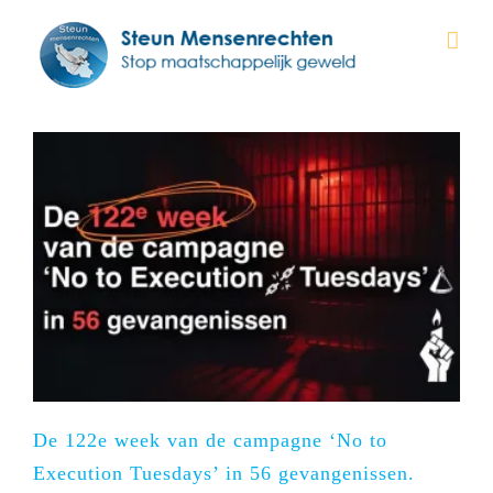
Ga
naar
inhoud
De 122e week van de campagne ‘No to
Execution Tuesdays’ in 56 gevangenissen.