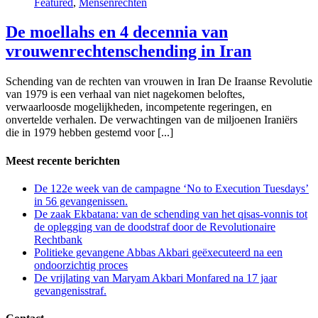
Featured
,
Mensenrechten
De moellahs en 4 decennia van
vrouwenrechtenschending in Iran
Schending van de rechten van vrouwen in Iran De Iraanse Revolutie
van 1979 is een verhaal van niet nagekomen beloftes,
verwaarloosde mogelijkheden, incompetente regeringen, en
onvertelde verhalen. De verwachtingen van de miljoenen Iraniërs
die in 1979 hebben gestemd voor [...]
Meest recente berichten
De 122e week van de campagne ‘No to Execution Tuesdays’
in 56 gevangenissen.
De zaak Ekbatana: van de schending van het qisas-vonnis tot
de oplegging van de doodstraf door de Revolutionaire
Rechtbank
Politieke gevangene Abbas Akbari geëxecuteerd na een
ondoorzichtig proces
De vrijlating van Maryam Akbari Monfared na 17 jaar
gevangenisstraf.