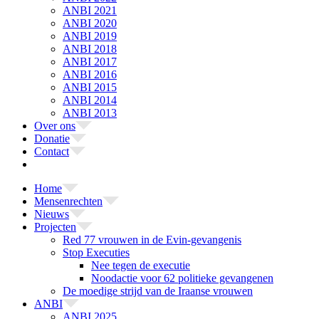
ANBI 2021
ANBI 2020
ANBI 2019
ANBI 2018
ANBI 2017
ANBI 2016
ANBI 2015
ANBI 2014
ANBI 2013
Over ons
Donatie
Contact
Home
Mensenrechten
Nieuws
Projecten
Red 77 vrouwen in de Evin-gevangenis
Stop Executies
Nee tegen de executie
Noodactie voor 62 politieke gevangenen
De moedige strijd van de Iraanse vrouwen
ANBI
ANBI 2025