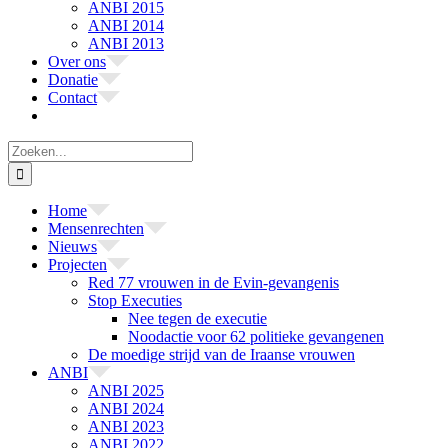
ANBI 2015
ANBI 2014
ANBI 2013
Over ons
Donatie
Contact
Zoeken
naar:
Home
Mensenrechten
Nieuws
Projecten
Red 77 vrouwen in de Evin-gevangenis
Stop Executies
Nee tegen de executie
Noodactie voor 62 politieke gevangenen
De moedige strijd van de Iraanse vrouwen
ANBI
ANBI 2025
ANBI 2024
ANBI 2023
ANBI 2022