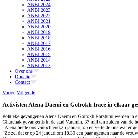
ANBI 2024
ANBI 2023
ANBI 2022
ANBI 2021
ANBI 2020
ANBI 2019
ANBI 2018
ANBI 2017
ANBI 2016
ANBI 2015
ANBI 2014
ANBI 2013
Over ons
Donatie
Contact
Vorige
Volgende
Activisten Atena Daemi en Golrokh Iraee in elkaar g
Politieke gevangenen Atena Daemi en Golrokh Ebrahimi werden in elk
Gharchak gevangenis in de stad Varamin, 37 mijl ten zuiden van de h
“Atena belde ons vanochtend,25 januari, op en vertelde ons wat er
“Ze zei dat er op 24 januari om 18.30 een paar agenten naar de vro