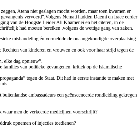
un zeggen, Atena niet geslagen mocht worden, maar toen kwamen er
ak gevangenis vervoerd”.Volgens Nemati hadden Daemi en Iraee eerder
ging van de Hoogste Leider Ali Khamenei en het citeren, in de
chriftelijk had moeten bereiken ,volgens de wettige gang van zaken.
e fysieke mishandeling én vermeldde de onaangekondigde overplaatsing
de Rechten van kinderen en vrouwen en ook voor haar strijd tegen de
n, elke dag opnieuw”.
 families van politieke gevangenen, kritiek op de Islamitische
“propaganda” tegen de Staat. Dit had in eerste instantie te maken met
huis.
dat buitenlandse ambassadeurs een geënsceneerde rondleiding gekregen
 waar men de verkeerde medicijnen voorschrijft?
?
eddruk opnemen of injecties toedienen?