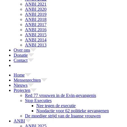
ANBI 2021
ANBI 2020
ANBI 2019
ANBI 2018
ANBI 2017
ANBI 2016
ANBI 2015
ANBI 2014
ANBI 2013
Over ons
Donatie
Contact
Home
Mensenrechten
Nieuws
Projecten
Red 77 vrouwen in de Evin-gevangenis
Stop Executies
Nee tegen de executie
Noodactie voor 62 politieke gevangenen
De moedige strijd van de Iraanse vrouwen
ANBI
ANBI 2025