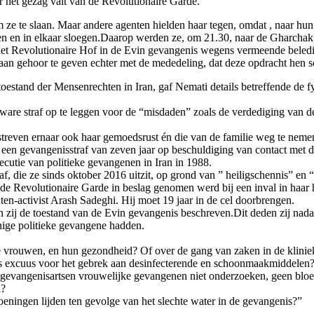
 het gezag valt van de Revolutionaire Garde.
 ze te slaan. Maar andere agenten hielden haar tegen, omdat , naar h
ielen en in elkaar sloegen.Daarop werden ze, om 21.30, naar de Gharch
het Revolutionaire Hof in de Evin gevangenis wegens vermeende beledi
eraan gehoor te geven echter met de mededeling, dat deze opdracht hen s
e toestand der Mensenrechten in Iran, gaf Nemati details betreffende d
zware straf op te leggen voor de “misdaden” zoals de verdediging van 
 streven ernaar ook haar gemoedsrust én die van de familie weg te neme
 een gevangenisstraf van zeven jaar op beschuldiging van contact met de
cutie van politieke gevangenen in Iran in 1988.
raf, die ze sinds oktober 2016 uitzit, op grond van ” heiligschennis” en 
 de Revolutionaire Garde in beslag genomen werd bij een inval in haar 
ten-activist Arash Sadeghi. Hij moet 19 jaar in de cel doorbrengen.
n zij de toestand van de Evin gevangenis beschreven.Dit deden zij na
nige politieke gevangene hadden.
vrouwen, en hun gezondheid? Of over de gang van zaken in de kliniek
als excuus voor het gebrek aan desinfecterende en schoonmaakmiddelen
e gevangenisartsen vrouwelijke gevangenen niet onderzoeken, geen blo
n?
eningen lijden ten gevolge van het slechte water in de gevangenis?”