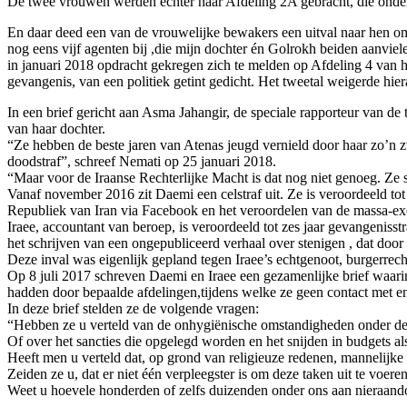
De twee vrouwen werden echter naar Afdeling 2A gebracht, die onder
En daar deed een van de vrouwelijke bewakers een uitval naar hen om
nog eens vijf agenten bij ,die mijn dochter én Golrokh beiden aanv
in januari 2018 opdracht gekregen zich te melden op Afdeling 4 van 
gevangenis, van een politiek getint gedicht. Het tweetal weigerde hi
In een brief gericht aan Asma Jahangir, de speciale rapporteur van d
van haar dochter.
“Ze hebben de beste jaren van Atenas jeugd vernield door haar zo’n 
doodstraf”, schreef Nemati op 25 januari 2018.
“Maar voor de Iraanse Rechterlijke Macht is dat nog niet genoeg. Ze
Vanaf november 2016 zit Daemi een celstraf uit. Ze is veroordeeld tot
Republiek van Iran via Facebook en het veroordelen van de massa-exe
Iraee, accountant van beroep, is veroordeeld tot zes jaar gevangenisst
het schrijven van een ongepubliceerd verhaal over stenigen , dat door
Deze inval was eigenlijk gepland tegen Iraee’s echtgenoot, burgerrech
Op 8 juli 2017 schreven Daemi en Iraee een gezamenlijke brief waari
hadden door bepaalde afdelingen,tijdens welke ze geen contact met e
In deze brief stelden ze de volgende vragen:
“Hebben ze u verteld van de onhygiënische omstandigheden onder de 
Of over het sancties die opgelegd worden en het snijden in budgets 
Heeft men u verteld dat, op grond van religieuze redenen, mannelijk
Zeiden ze u, dat er niet één verpleegster is om deze taken uit te voere
Weet u hoevele honderden of zelfs duizenden onder ons aan nieraando