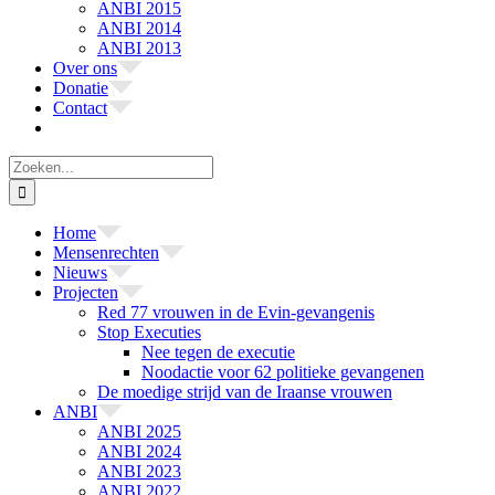
ANBI 2015
ANBI 2014
ANBI 2013
Over ons
Donatie
Contact
Zoeken
naar:
Home
Mensenrechten
Nieuws
Projecten
Red 77 vrouwen in de Evin-gevangenis
Stop Executies
Nee tegen de executie
Noodactie voor 62 politieke gevangenen
De moedige strijd van de Iraanse vrouwen
ANBI
ANBI 2025
ANBI 2024
ANBI 2023
ANBI 2022