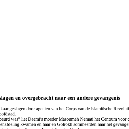
eslagen en overgebracht naar een andere gevangenis
aar geslagen door agenten van het Corps van de Islamitische Revolut
oofdstad.
 gebeurd was” liet Daemi’s moeder Masoumeh Nemati het Centrum voor 
uwenafdeling kwamen en haar en Golrokh sommeerden naar het gevangen