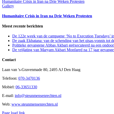
Humanitaire Crisis in Iran na Drie Weken Protesten
Gallery
Humanitaire Crisis in Iran na Drie Weken Protesten
Meest recente berichten
De 122e week van de campagne ‘No to Execution Tuesdays’ in
De zaak Ekbatana: van de schending van het qisas-vonnis tot 
Politieke gevangene Abbas Akbari geëxecuteerd na een ondoorz
De vrijlating van Maryam Akbari Monfared na 17 jaar gevangen
Contact
Laan van 's-Gravenmade 80, 2495 AJ Den Haag
Telefoon:
070-3470136
Mobiel:
06-33651330
E-mail:
info@steunmensenrechten.nl
Web:
www.steunmensenrechten.nl
Page load link