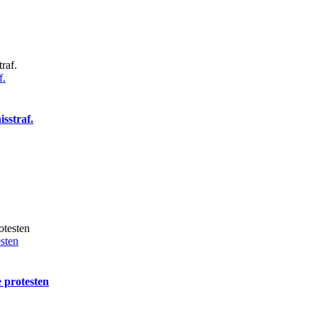
f.
sstraf.
esten
e protesten