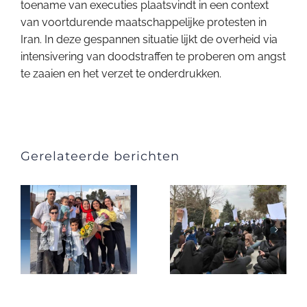
toename van executies plaatsvindt in een context
van voortdurende maatschappelijke protesten in
Iran. In deze gespannen situatie lijkt de overheid via
intensivering van doodstraffen te proberen om angst
te zaaien en het verzet te onderdrukken.
Gerelateerde berichten
Iran: Meer dan
50.000
Studentenprotesten
arrestaties
aan Sharif
tijdens
17
University
aanhoudende
landelijke
f.
protesten