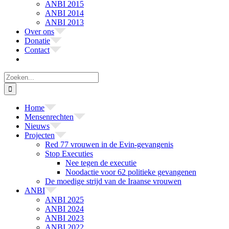
ANBI 2015
ANBI 2014
ANBI 2013
Over ons
Donatie
Contact
Zoeken
naar:
Home
Mensenrechten
Nieuws
Projecten
Red 77 vrouwen in de Evin-gevangenis
Stop Executies
Nee tegen de executie
Noodactie voor 62 politieke gevangenen
De moedige strijd van de Iraanse vrouwen
ANBI
ANBI 2025
ANBI 2024
ANBI 2023
ANBI 2022