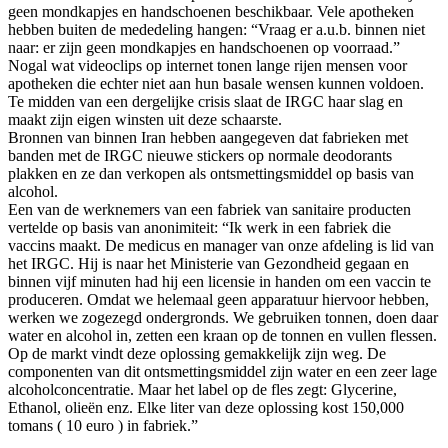
geen mondkapjes en handschoenen beschikbaar. Vele apotheken
hebben buiten de mededeling hangen: “Vraag er a.u.b. binnen niet
naar: er zijn geen mondkapjes en handschoenen op voorraad.”
Nogal wat videoclips op internet tonen lange rijen mensen voor
apotheken die echter niet aan hun basale wensen kunnen voldoen.
Te midden van een dergelijke crisis slaat de IRGC haar slag en
maakt zijn eigen winsten uit deze schaarste.
Bronnen van binnen Iran hebben aangegeven dat fabrieken met
banden met de IRGC nieuwe stickers op normale deodorants
plakken en ze dan verkopen als ontsmettingsmiddel op basis van
alcohol.
Een van de werknemers van een fabriek van sanitaire producten
vertelde op basis van anonimiteit: “Ik werk in een fabriek die
vaccins maakt. De medicus en manager van onze afdeling is lid van
het IRGC. Hij is naar het Ministerie van Gezondheid gegaan en
binnen vijf minuten had hij een licensie in handen om een vaccin te
produceren. Omdat we helemaal geen apparatuur hiervoor hebben,
werken we zogezegd ondergronds. We gebruiken tonnen, doen daar
water en alcohol in, zetten een kraan op de tonnen en vullen flessen.
Op de markt vindt deze oplossing gemakkelijk zijn weg. De
componenten van dit ontsmettingsmiddel zijn water en een zeer lage
alcoholconcentratie. Maar het label op de fles zegt: Glycerine,
Ethanol, olieën enz. Elke liter van deze oplossing kost 150,000
tomans ( 10 euro ) in fabriek.”