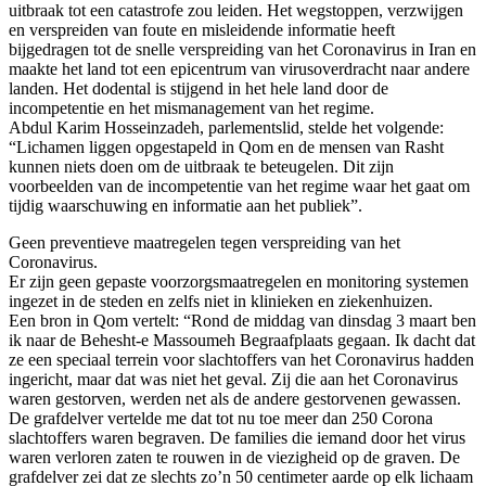
uitbraak tot een catastrofe zou leiden. Het wegstoppen, verzwijgen
en verspreiden van foute en misleidende informatie heeft
bijgedragen tot de snelle verspreiding van het Coronavirus in Iran en
maakte het land tot een epicentrum van virusoverdracht naar andere
landen. Het dodental is stijgend in het hele land door de
incompetentie en het mismanagement van het regime.
Abdul Karim Hosseinzadeh, parlementslid, stelde het volgende:
“Lichamen liggen opgestapeld in Qom en de mensen van Rasht
kunnen niets doen om de uitbraak te beteugelen. Dit zijn
voorbeelden van de incompetentie van het regime waar het gaat om
tijdig waarschuwing en informatie aan het publiek”.
Geen preventieve maatregelen tegen verspreiding van het
Coronavirus.
Er zijn geen gepaste voorzorgsmaatregelen en monitoring systemen
ingezet in de steden en zelfs niet in klinieken en ziekenhuizen.
Een bron in Qom vertelt: “Rond de middag van dinsdag 3 maart ben
ik naar de Behesht-e Massoumeh Begraafplaats gegaan. Ik dacht dat
ze een speciaal terrein voor slachtoffers van het Coronavirus hadden
ingericht, maar dat was niet het geval. Zij die aan het Coronavirus
waren gestorven, werden net als de andere gestorvenen gewassen.
De grafdelver vertelde me dat tot nu toe meer dan 250 Corona
slachtoffers waren begraven. De families die iemand door het virus
waren verloren zaten te rouwen in de viezigheid op de graven. De
grafdelver zei dat ze slechts zo’n 50 centimeter aarde op elk lichaam