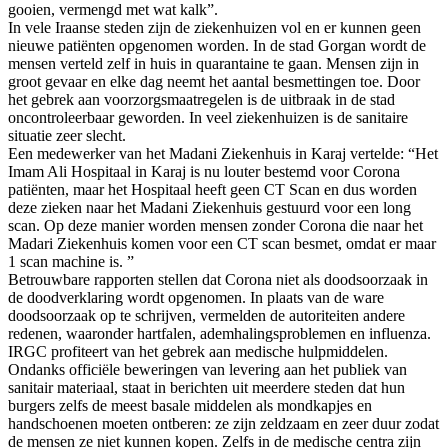
gooien, vermengd met wat kalk”.
In vele Iraanse steden zijn de ziekenhuizen vol en er kunnen geen
nieuwe patiënten opgenomen worden. In de stad Gorgan wordt de
mensen verteld zelf in huis in quarantaine te gaan. Mensen zijn in
groot gevaar en elke dag neemt het aantal besmettingen toe. Door
het gebrek aan voorzorgsmaatregelen is de uitbraak in de stad
oncontroleerbaar geworden. In veel ziekenhuizen is de sanitaire
situatie zeer slecht.
Een medewerker van het Madani Ziekenhuis in Karaj vertelde: “Het
Imam Ali Hospitaal in Karaj is nu louter bestemd voor Corona
patiënten, maar het Hospitaal heeft geen CT Scan en dus worden
deze zieken naar het Madani Ziekenhuis gestuurd voor een long
scan. Op deze manier worden mensen zonder Corona die naar het
Madari Ziekenhuis komen voor een CT scan besmet, omdat er maar
1 scan machine is. ”
Betrouwbare rapporten stellen dat Corona niet als doodsoorzaak in
de doodverklaring wordt opgenomen. In plaats van de ware
doodsoorzaak op te schrijven, vermelden de autoriteiten andere
redenen, waaronder hartfalen, ademhalingsproblemen en influenza.
IRGC profiteert van het gebrek aan medische hulpmiddelen.
Ondanks officiële beweringen van levering aan het publiek van
sanitair materiaal, staat in berichten uit meerdere steden dat hun
burgers zelfs de meest basale middelen als mondkapjes en
handschoenen moeten ontberen: ze zijn zeldzaam en zeer duur zodat
de mensen ze niet kunnen kopen. Zelfs in de medische centra zijn