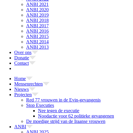
ANBI 2021
ANBI 2020
ANBI 2019
ANBI 2018
ANBI 2017
ANBI 2016
ANBI 2015
ANBI 2014
ANBI 2013
Over ons
Donatie
Contact
Home
Mensenrechten
Nieuws
Projecten
Red 77 vrouwen in de Evin-gevangenis
Stop Executies
Nee tegen de executie
Noodactie voor 62 politieke gevangenen
De moedige strijd van de Iraanse vrouwen
ANBI
ANBI 2025