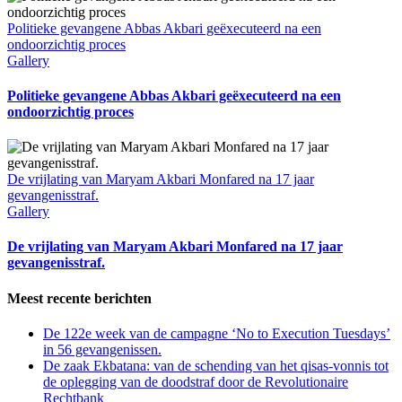
Politieke gevangene Abbas Akbari geëxecuteerd na een
ondoorzichtig proces
Gallery
Politieke gevangene Abbas Akbari geëxecuteerd na een
ondoorzichtig proces
De vrijlating van Maryam Akbari Monfared na 17 jaar
gevangenisstraf.
Gallery
De vrijlating van Maryam Akbari Monfared na 17 jaar
gevangenisstraf.
Meest recente berichten
De 122e week van de campagne ‘No to Execution Tuesdays’
in 56 gevangenissen.
De zaak Ekbatana: van de schending van het qisas-vonnis tot
de oplegging van de doodstraf door de Revolutionaire
Rechtbank