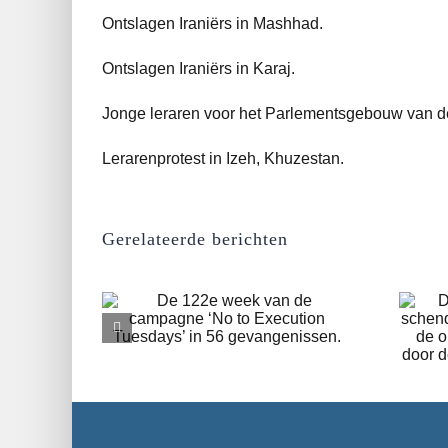
Ontslagen Iraniërs in Mashhad.
Ontslagen Iraniërs in Karaj.
Jonge leraren voor het Parlementsgebouw van de
Lerarenprotest in Izeh, Khuzestan.
Gerelateerde berichten
De zaak Ekbatana: van
de schending van het
k van de
qisas-vonnis tot de
‘No to
oplegging van de
sdays’ in
doodstraf door de
issen.
Revolutionaire
Rechtbank