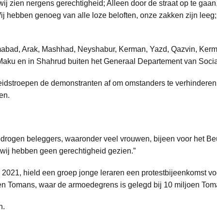
ij zien nergens gerechtigheid; Alleen door de straat op te gaa
 Wij hebben genoeg van alle loze beloften, onze zakken zijn le
amabad, Arak, Mashhad, Neyshabur, Kerman, Yazd, Qazvin, Kerm
 Maku en in Shahrud buiten het Generaal Departement van Socia
idstroepen de demonstranten af om omstanders te verhinderen zi
en.
rogen beleggers, waaronder veel vrouwen, bijeen voor het Be
wij hebben geen gerechtigheid gezien.”
 2021, hield een groep jonge leraren een protestbijeenkomst v
oen Tomans, waar de armoedegrens is gelegd bij 10 miljoen Tom
n.