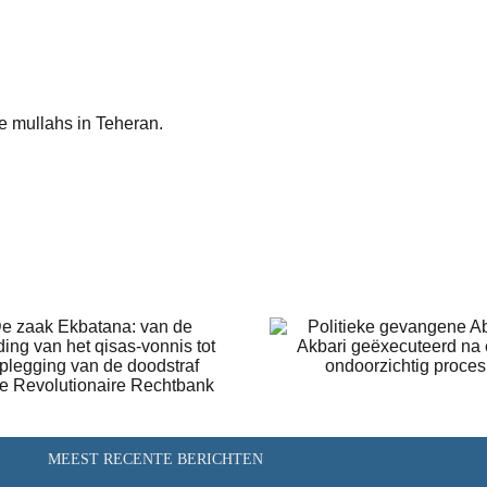
 mullahs in Teheran.
Politieke gevangene
De vrijlati
Abbas Akbari
Maryam Ak
geëxecuteerd na een
Monfared na 
ondoorzichtig proces
gevangeniss
MEEST RECENTE BERICHTEN