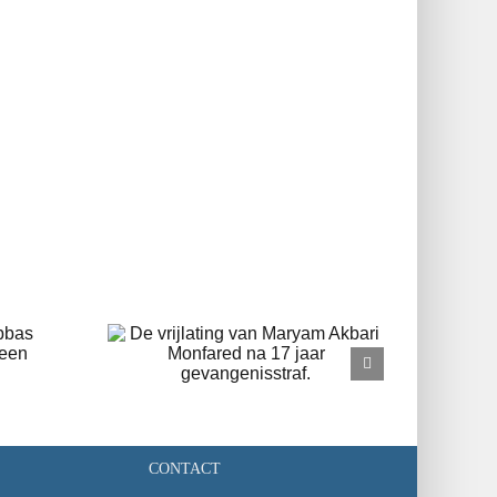
ng van
bari
17 jaar
traf.
CONTACT