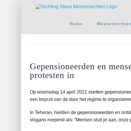
Ga
naar
inhoud
Home
Mensenrechte
Gepensioneerden en mensen
protesten in
Op woensdag 14 april 2021 startten gepensioneer
een boycot van de door het regime te organiseren
In Teheran, hielden de gepensioneerden en ont
slogans roepend als: “Mensen sluit je aan, onze pij