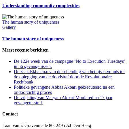
Understanding community complexities
The human story of uniqueness
Gallery
The human story of uniqueness
Meest recente berichten
De 122e week van de campagne ‘No to Execution Tuesdays’
in 56 gevangenissen.
De zaak Ekbatana: van de schending van het qisas-vonnis tot
de oplegging van de doodstraf door de Revolutionaire
Rechtbank
Politieke gevangene Abbas Akbari geëxecuteerd na een
ondoorzichtig proces
De vrijlating van Maryam Akbari Monfared na 17 jaar
gevangenisstraf.
Contact
Laan van 's-Gravenmade 80, 2495 AJ Den Haag