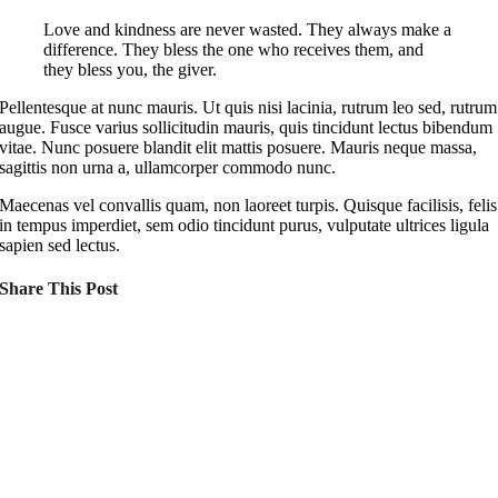
Love and kindness are never wasted. They always make a
difference. They bless the one who receives them, and
they bless you, the giver.
Pellentesque at nunc mauris. Ut quis nisi lacinia, rutrum leo sed, rutrum
augue. Fusce varius sollicitudin mauris, quis tincidunt lectus bibendum
vitae. Nunc posuere blandit elit mattis posuere. Mauris neque massa,
sagittis non urna a, ullamcorper commodo nunc.
Maecenas vel convallis quam, non laoreet turpis. Quisque facilisis, felis
in tempus imperdiet, sem odio tincidunt purus, vulputate ultrices ligula
sapien sed lectus.
Share This Post
CHANGE A LIFE TODAY
As long as poverty, injustice & inequality
persist, none of us can truly rest. It doesn’t
take much to change a life, Get in touch