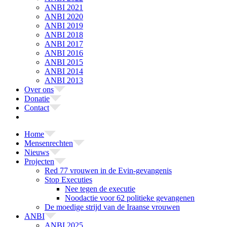
ANBI 2021
ANBI 2020
ANBI 2019
ANBI 2018
ANBI 2017
ANBI 2016
ANBI 2015
ANBI 2014
ANBI 2013
Over ons
Donatie
Contact
Home
Mensenrechten
Nieuws
Projecten
Red 77 vrouwen in de Evin-gevangenis
Stop Executies
Nee tegen de executie
Noodactie voor 62 politieke gevangenen
De moedige strijd van de Iraanse vrouwen
ANBI
ANBI 2025