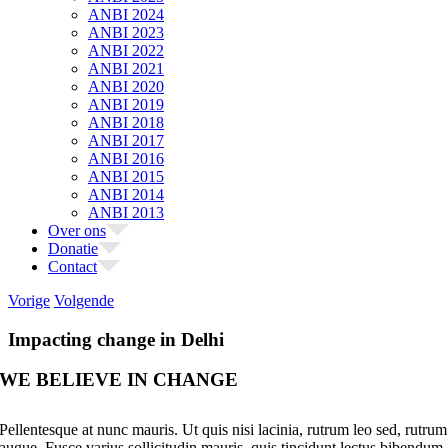
ANBI 2024
ANBI 2023
ANBI 2022
ANBI 2021
ANBI 2020
ANBI 2019
ANBI 2018
ANBI 2017
ANBI 2016
ANBI 2015
ANBI 2014
ANBI 2013
Over ons
Donatie
Contact
Vorige
Volgende
Impacting change in Delhi
WE BELIEVE IN CHANGE
Pellentesque at nunc mauris. Ut quis nisi lacinia, rutrum leo sed, rutrum
augue. Fusce varius sollicitudin mauris, quis tincidunt lectus bibendum