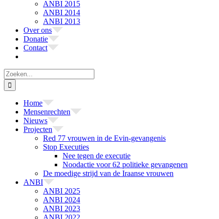
ANBI 2015
ANBI 2014
ANBI 2013
Over ons
Donatie
Contact
Zoeken
naar:
Home
Mensenrechten
Nieuws
Projecten
Red 77 vrouwen in de Evin-gevangenis
Stop Executies
Nee tegen de executie
Noodactie voor 62 politieke gevangenen
De moedige strijd van de Iraanse vrouwen
ANBI
ANBI 2025
ANBI 2024
ANBI 2023
ANBI 2022