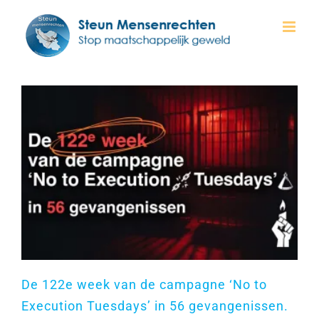
Ga
naar
inhoud
De 122e week van de campagne ‘No to
Execution Tuesdays’ in 56 gevangenissen.