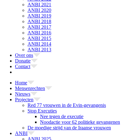
ANBI 2021
ANBI 2020
ANBI 2019
ANBI 2018
ANBI 2017
ANBI 2016
ANBI 2015
ANBI 2014
ANBI 2013
Over ons
Donatie
Contact
Home
Mensenrechten
Nieuws
Projecten
Red 77 vrouwen in de Evin-gevangenis
Stop Executies
Nee tegen de executie
Noodactie voor 62 politieke gevangenen
De moedige strijd van de Iraanse vrouwen
ANBI
ANBI 2025