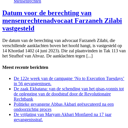
Mensenrechten
Datum voor de berechting van
mensenrechtenadvocaat Farzaneh Zilabi
vastgesteld
De datum van de berechting van advocaat Farzaneh Zilabi, die
verschillende aanklachten boven het hoofd hangt, is vastgesteld op
14 Khordad 1402 (4 juni 2023). Die zal plaatsvinden in Tak 113 van
het Strafhof van Ahvaz. De aanklachten tegen [...]
Meest recente berichten
De 122e week van de campagne ‘No to Execution Tuesdays’
in 56 gevangenissen.
De zaak Ekbatana: van de schending van het qisas-vonnis tot
de oplegging van de doodstraf door de Revolutionaire
Rechtbank
Politieke gevangene Abbas Akbari geëxecuteerd na een
ondoorzichtig proces
De vrijlating van Maryam Akbari Monfared na 17 jaar
gevangenisstraf.