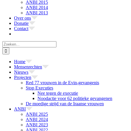
ANBI 2015
ANBI 2014
ANBI 2013
Over ons
Donatie
Contact
Zoeken
naar:
Home
Mensenrechten
Nieuws
Projecten
Red 77 vrouwen in de Evin-gevangenis
Stop Executies
Nee tegen de executie
Noodactie voor 62 politieke gevangenen
De moedige strijd van de Iraanse vrouwen
ANBI
ANBI 2025
ANBI 2024
ANBI 2023
ANBI 2022