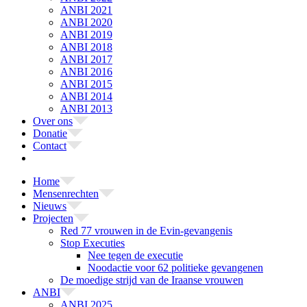
ANBI 2021
ANBI 2020
ANBI 2019
ANBI 2018
ANBI 2017
ANBI 2016
ANBI 2015
ANBI 2014
ANBI 2013
Over ons
Donatie
Contact
Home
Mensenrechten
Nieuws
Projecten
Red 77 vrouwen in de Evin-gevangenis
Stop Executies
Nee tegen de executie
Noodactie voor 62 politieke gevangenen
De moedige strijd van de Iraanse vrouwen
ANBI
ANBI 2025