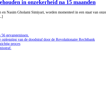
gehouden in onzekerheid na 15 maanden
san en Nasim Gholami Simiyari, worden momenteel in een staat van on
.]
 56 gevangenissen.
de oplegging van de doodstraf door de Revolutionaire Rechtbank
ichtig proces
isstraf.