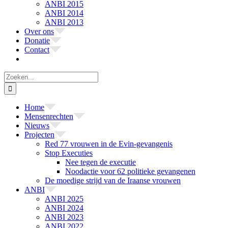
ANBI 2015
ANBI 2014
ANBI 2013
Over ons
Donatie
Contact
Zoeken
naar:
Home
Mensenrechten
Nieuws
Projecten
Red 77 vrouwen in de Evin-gevangenis
Stop Executies
Nee tegen de executie
Noodactie voor 62 politieke gevangenen
De moedige strijd van de Iraanse vrouwen
ANBI
ANBI 2025
ANBI 2024
ANBI 2023
ANBI 2022