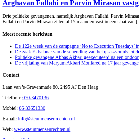
Arghavan Fallahi en Parvin Mirasan vast
Drie politieke gevangenen, namelijk Arghavan Fallahi, Parvin Mira
Fallahi en Parvin Mirasan zitten al 15 maanden vast in een staat van [..
Meest recente berichten
De 122e week van de campagne ‘No to Execution Tuesdays’ in
De zaak Ekbatana: van de schending van het qisas-vonnis tot 
Politieke gevangene Abbas Akbari geëxecuteerd na een ondoorz
De vrijlating van Maryam Akbari Monfared na 17 jaar gevangen
Contact
Laan van 's-Gravenmade 80, 2495 AJ Den Haag
Telefoon:
070-3470136
Mobiel:
06-33651330
E-mail:
info@steunmensenrechten.nl
Web:
www.steunmensenrechten.nl