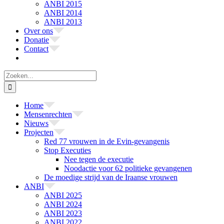
ANBI 2015
ANBI 2014
ANBI 2013
Over ons
Donatie
Contact
Zoeken
naar:
Home
Mensenrechten
Nieuws
Projecten
Red 77 vrouwen in de Evin-gevangenis
Stop Executies
Nee tegen de executie
Noodactie voor 62 politieke gevangenen
De moedige strijd van de Iraanse vrouwen
ANBI
ANBI 2025
ANBI 2024
ANBI 2023
ANBI 2022