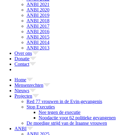
ANBI 2021
ANBI 2020
ANBI 2019
ANBI 2018
ANBI 2017
ANBI 2016
ANBI 2015
ANBI 2014
ANBI 2013
Over ons
Donatie
Contact
Home
Mensenrechten
Nieuws
Projecten
Red 77 vrouwen in de Evin-gevangenis
Stop Executies
Nee tegen de executie
Noodactie voor 62 politieke gevangenen
De moedige strijd van de Iraanse vrouwen
ANBI
ANBI 2025