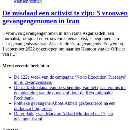
Mensenrechten
De misdaad een activist te zijn: 5 vrouwen
gevangengenomen in Iran
5 vrouwen gevangengenomen in Iran Raha Asgarizadeh, een
journalist, fotograaf en vrouwenrechtenactivist, is begonnen aan
haar gevangenisstraf van 2 jaar in de Evin-gevangenis. Ze werd op
1 september 2022 opgeroepen om naar het Kantoor van de Officier
van [...]
Meest recente berichten
De 122e week van de campagne ‘No to Execution Tuesdays’
in 56 gevangenissen.
De zaak Ekbatana: van de schending van het qisas-vonnis tot
de oplegging van de doodstraf door de Revolutionaire
Rechtbank
Politieke gevangene Abbas Akbari geëxecuteerd na een
ondoorzichtig proces
De vrijlating van Maryam Akbari Monfared na 17 jaar
gevangenisstraf.