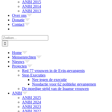
ANBI 2015
ANBI 2014
ANBI 2013
Over ons
Donatie
Contact
Zoeken
naar:
Home
Mensenrechten
Nieuws
Projecten
Red 77 vrouwen in de Evin-gevangenis
Stop Executies
Nee tegen de executie
Noodactie voor 62 politieke gevangenen
De moedige strijd van de Iraanse vrouwen
ANBI
ANBI 2025
ANBI 2024
ANBI 2023
ANBI 2022