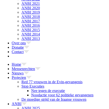
ANBI 2021
ANBI 2020
ANBI 2019
ANBI 2018
ANBI 2017
ANBI 2016
ANBI 2015
ANBI 2014
ANBI 2013
Over ons
Donatie
Contact
Home
Mensenrechten
Nieuws
Projecten
Red 77 vrouwen in de Evin-gevangenis
Stop Executies
Nee tegen de executie
Noodactie voor 62 politieke gevangenen
De moedige strijd van de Iraanse vrouwen
ANBI
ANBI 2025