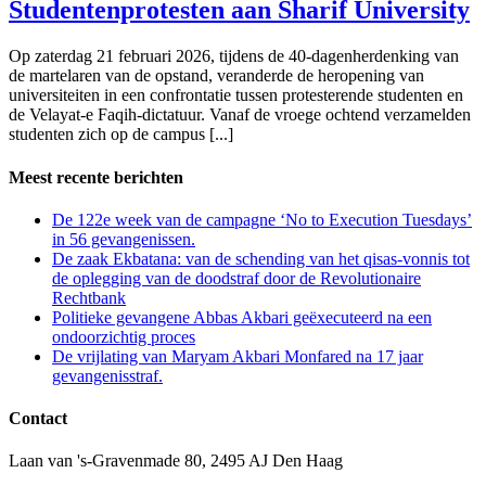
Studentenprotesten aan Sharif University
Op zaterdag 21 februari 2026, tijdens de 40-dagenherdenking van
de martelaren van de opstand, veranderde de heropening van
universiteiten in een confrontatie tussen protesterende studenten en
de Velayat-e Faqih-dictatuur. Vanaf de vroege ochtend verzamelden
studenten zich op de campus [...]
Meest recente berichten
De 122e week van de campagne ‘No to Execution Tuesdays’
in 56 gevangenissen.
De zaak Ekbatana: van de schending van het qisas-vonnis tot
de oplegging van de doodstraf door de Revolutionaire
Rechtbank
Politieke gevangene Abbas Akbari geëxecuteerd na een
ondoorzichtig proces
De vrijlating van Maryam Akbari Monfared na 17 jaar
gevangenisstraf.
Contact
Laan van 's-Gravenmade 80, 2495 AJ Den Haag