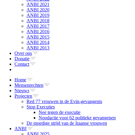
ANBI 2021
ANBI 2020
ANBI 2019
ANBI 2018
ANBI 2017
ANBI 2016
ANBI 2015
ANBI 2014
ANBI 2013
Over ons
Donatie
Contact
Home
Mensenrechten
Nieuws
Projecten
Red 77 vrouwen in de Evin-gevangenis
Stop Executies
Nee tegen de executie
Noodactie voor 62 politieke gevangenen
De moedige strijd van de Iraanse vrouwen
ANBI
ANBI 2025