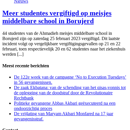
Nieuws
Meer studentes vergiftigd op meisjes
middelbare school in Borujerd
44 studentes van de Ahmadieh meisjes middelbare school in
Borujerd zijn op zaterdag 25 februari 2023 vergiftigd. Dit laatste
incident volgt op vergelijkbare vergiftigingsgevallen op 21 en 22
februari, toen respectievelijk 20 en 62 studentes naar het ziekenhuis
werden [...]
Meest recente berichten
De 122e week van de campagne ‘No to Execution Tuesdays’
in 56 gevangenissen.
De zaak Ekbatana: van de schending van het qisas-vonnis tot
de oplegging van de doodstraf door de Revolutionaire
Rechtbank
Politieke gevangene Abbas Akbari geëxecuteerd na een
ondoorzichtig proces
De vrijlating van Maryam Akbari Monfared na 17 jaar
gevangenisstraf.