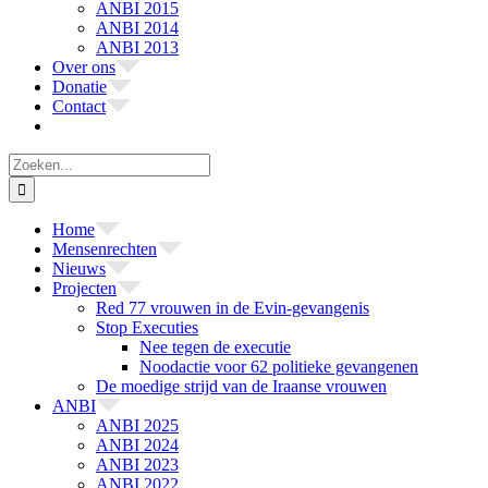
ANBI 2015
ANBI 2014
ANBI 2013
Over ons
Donatie
Contact
Zoeken
naar:
Home
Mensenrechten
Nieuws
Projecten
Red 77 vrouwen in de Evin-gevangenis
Stop Executies
Nee tegen de executie
Noodactie voor 62 politieke gevangenen
De moedige strijd van de Iraanse vrouwen
ANBI
ANBI 2025
ANBI 2024
ANBI 2023
ANBI 2022