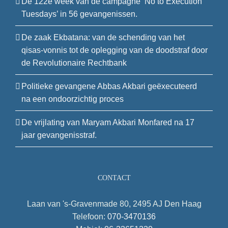
De 122e week van de campagne ‘No to Execution
Tuesdays’ in 56 gevangenissen.
De zaak Ekbatana: van de schending van het
qisas-vonnis tot de oplegging van de doodstraf door
de Revolutionaire Rechtbank
Politieke gevangene Abbas Akbari geëxecuteerd
na een ondoorzichtig proces
De vrijlating van Maryam Akbari Monfared na 17
jaar gevangenisstraf.
CONTACT
Laan van 's-Gravenmade 80, 2495 AJ Den Haag
Telefoon:
070-3470136