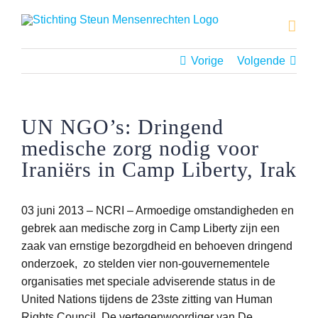
Ga
naar
inhoud
Vorige
Volgende
UN NGO’s: Dringend
medische zorg nodig voor
Iraniërs in Camp Liberty, Irak
03 juni 2013 –
NCRI – Armoedige omstandigheden en
gebrek aan medische zorg in Camp Liberty zijn een
zaak van ernstige bezorgdheid en behoeven dringend
onderzoek, zo stelden vier non-gouvernementele
organisaties met speciale adviserende status in de
United Nations tijdens de 23ste zitting van Human
Rights Council. De vertegenwoordiger van De