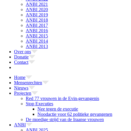
ANBI 2021
ANBI 2020
ANBI 2019
ANBI 2018
ANBI 2017
ANBI 2016
ANBI 2015
ANBI 2014
ANBI 2013
Over ons
Donatie
Contact
Home
Mensenrechten
Nieuws
Projecten
Red 77 vrouwen in de Evin-gevangenis
Stop Executies
Nee tegen de executie
Noodactie voor 62 politieke gevangenen
De moedige strijd van de Iraanse vrouwen
ANBI
ANBI 2025