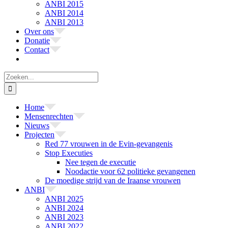
ANBI 2015
ANBI 2014
ANBI 2013
Over ons
Donatie
Contact
Zoeken
naar:
Home
Mensenrechten
Nieuws
Projecten
Red 77 vrouwen in de Evin-gevangenis
Stop Executies
Nee tegen de executie
Noodactie voor 62 politieke gevangenen
De moedige strijd van de Iraanse vrouwen
ANBI
ANBI 2025
ANBI 2024
ANBI 2023
ANBI 2022