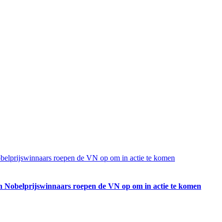
obelprijswinnaars roepen de VN op om in actie te komen
en Nobelprijswinnaars roepen de VN op om in actie te komen