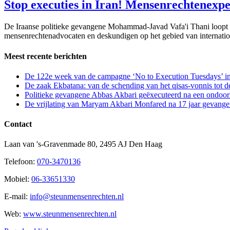
Stop executies in Iran! Mensenrechtenexpe
De Iraanse politieke gevangene Mohammad-Javad Vafa'i Thani loopt 
mensenrechtenadvocaten en deskundigen op het gebied van internationa
Meest recente berichten
De 122e week van de campagne ‘No to Execution Tuesdays’ in
De zaak Ekbatana: van de schending van het qisas-vonnis tot 
Politieke gevangene Abbas Akbari geëxecuteerd na een ondoorz
De vrijlating van Maryam Akbari Monfared na 17 jaar gevangen
Contact
Laan van 's-Gravenmade 80, 2495 AJ Den Haag
Telefoon:
070-3470136
Mobiel:
06-33651330
E-mail:
info@steunmensenrechten.nl
Web:
www.steunmensenrechten.nl