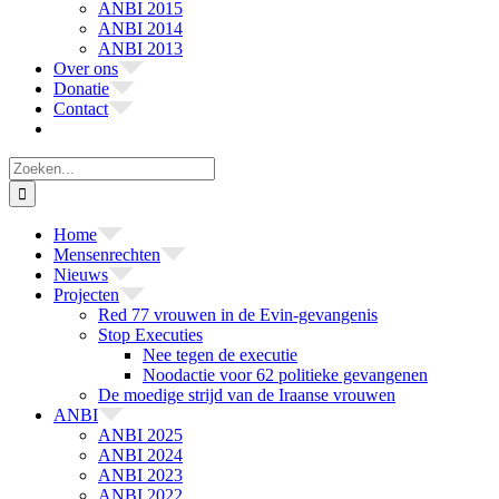
ANBI 2015
ANBI 2014
ANBI 2013
Over ons
Donatie
Contact
Zoeken
naar:
Home
Mensenrechten
Nieuws
Projecten
Red 77 vrouwen in de Evin-gevangenis
Stop Executies
Nee tegen de executie
Noodactie voor 62 politieke gevangenen
De moedige strijd van de Iraanse vrouwen
ANBI
ANBI 2025
ANBI 2024
ANBI 2023
ANBI 2022