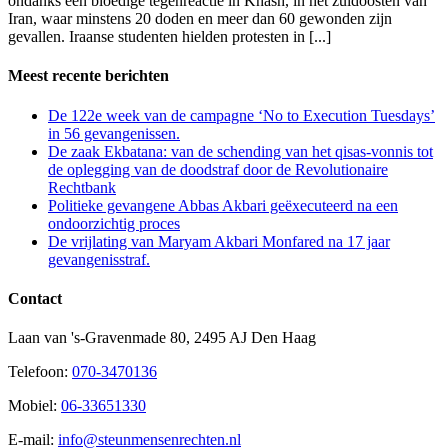
ondanks een bloedige tegenreactie in Khash, in het zuidoosten van
Iran, waar minstens 20 doden en meer dan 60 gewonden zijn
gevallen. Iraanse studenten hielden protesten in [...]
Meest recente berichten
De 122e week van de campagne ‘No to Execution Tuesdays’
in 56 gevangenissen.
De zaak Ekbatana: van de schending van het qisas-vonnis tot
de oplegging van de doodstraf door de Revolutionaire
Rechtbank
Politieke gevangene Abbas Akbari geëxecuteerd na een
ondoorzichtig proces
De vrijlating van Maryam Akbari Monfared na 17 jaar
gevangenisstraf.
Contact
Laan van 's-Gravenmade 80, 2495 AJ Den Haag
Telefoon:
070-3470136
Mobiel:
06-33651330
E-mail:
info@steunmensenrechten.nl