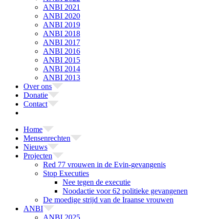
ANBI 2021
ANBI 2020
ANBI 2019
ANBI 2018
ANBI 2017
ANBI 2016
ANBI 2015
ANBI 2014
ANBI 2013
Over ons
Donatie
Contact
Home
Mensenrechten
Nieuws
Projecten
Red 77 vrouwen in de Evin-gevangenis
Stop Executies
Nee tegen de executie
Noodactie voor 62 politieke gevangenen
De moedige strijd van de Iraanse vrouwen
ANBI
ANBI 2025